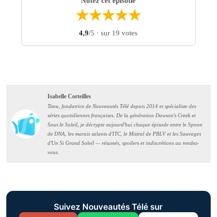
Notez cet épisode
★
★
★
★
★
4,9
/5
· sur 19 votes
Isabelle Corteilles
Titou, fondatrice de Nouveautés Télé depuis 2014 et spécialiste des
séries quotidiennes françaises. De la génération Dawson's Creek et
Sous le Soleil, je décrypte aujourd'hui chaque épisode entre le Spoon
de DNA, les marais salants d'ITC, le Mistral de PBLV et les Sauvages
d'Un Si Grand Soleil — résumés, spoilers et indiscrétions au rendez-
vous.
Suivez Nouveautés Télé sur