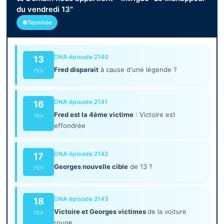
du vendredi 13"
●Terminée
DNA épisode 2140
13
Fred disparait
à cause d'une légende ?
FEV
DNA épisode 2141
16
Fred est la 4ème victime
: Victoire est
FEV
effondrée
DNA épisode 2142
17
Georges nouvelle cible
de 13 ?
FEV
DNA épisode 2143
18
Victoire et Georges victimes
de la voiture
FEV
rouge