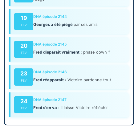
DNA épisode 2144
19
Georges a été piégé
par ses amis
FEV
DNA épisode 2145
20
Fred disparait vraiment
: phase down ?
FEV
DNA épisode 2146
23
Fred réapparait
: Victoire pardonne tout
FEV
DNA épisode 2147
24
Fred s'en va
: il laisse Victoire réfléchir
FEV