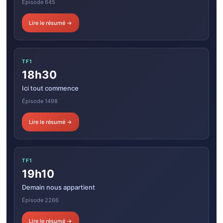
Épisode 645
Lire le résumé →
TF1
18h30
Ici tout commence
Épisode 1498
Lire le résumé →
TF1
19h10
Demain nous appartient
Épisode 2266
Lire le résumé →