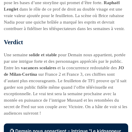
pose les bases d’une storyline qui promet d’être forte.
Raphaël
Lenglet
dans le rôle de ce prof de droit au double visage est une
vraie valeur ajoutée pour le feuilleton. La scène où Brice rabaisse
Nadia pour une quiche brûlée a marqué les esprits et devrait
contribuer à fidéliser les téléspectateurs dans les semaines à venir.
Verdict
Une semaine
solide et stable
pour Demain nous appartient, portée
par une intrigue forte et des personnages appréciés par le public.
Entre les
vacances scolaires
et la concurrence redoutable des
JO
de Milan-Cortina
sur France 2 et France 3, ces chiffres sont
d’autant plus encourageants. Le feuilleton de TF1 prouve qu’il sait
garder son public fidèle même quand l’offre télévisuelle est
exceptionnelle. Le vrai test sera la semaine prochaine avec la
montée en puissance de l’intrigue Mussard et les retombées du
secret de Fred sur son couple avec Victoire. On a hâte de voir si les
audiences suivront !
📺 Demain nous appartient – Intrigue "Le kidnappeur