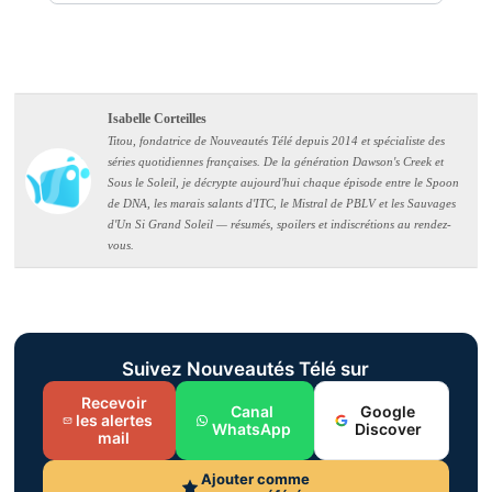
Isabelle Corteilles
Titou, fondatrice de Nouveautés Télé depuis 2014 et spécialiste des
séries quotidiennes françaises. De la génération Dawson's Creek et
Sous le Soleil, je décrypte aujourd'hui chaque épisode entre le Spoon
de DNA, les marais salants d'ITC, le Mistral de PBLV et les Sauvages
d'Un Si Grand Soleil — résumés, spoilers et indiscrétions au rendez-
vous.
Suivez Nouveautés Télé sur
Recevoir
Canal
Google
les alertes
WhatsApp
Discover
mail
Ajouter comme