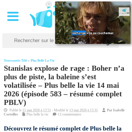
×
Nouveautés Télé
»
Plus Belle La Vie
Stanislas explose de rage : Boher n’a
plus de piste, la baleine s’est
volatilisée – Plus belle la vie 14 mai
2026 (épisode 583 – résumé complet
PBLV)
Publié le
11 mai 2026 à 13:51
- Modifié le
13 mai 2026 à 13:31
Par
Isabelle
Corteilles
Plus belle la vie
13 commentaires
Découvrez le résumé complet de Plus belle la