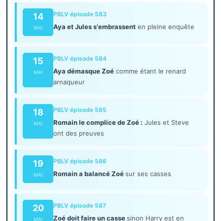
PBLV épisode 583
14
Aya et Jules s'embrassent
en pleine enquête
MAI
PBLV épisode 584
15
Aya démasque Zoé
comme étant le renard
MAI
arnaqueur
PBLV épisode 585
18
Romain le complice de Zoé :
Jules et Steve
MAI
ont des preuves
PBLV épisode 586
19
Romain a balancé Zoé
sur ses casses
MAI
PBLV épisode 587
20
Zoé doit faire un casse
sinon Harry est en
MAI