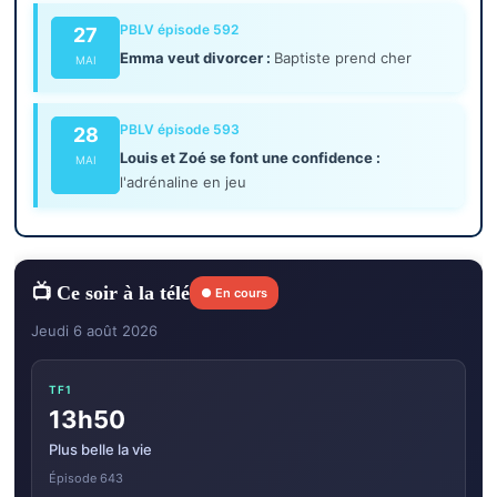
PBLV épisode 592
27
Emma veut divorcer :
Baptiste prend cher
MAI
PBLV épisode 593
28
Louis et Zoé se font une confidence :
MAI
l'adrénaline en jeu
📺 Ce soir à la télé
● En cours
Jeudi 6 août 2026
TF1
13h50
Plus belle la vie
Épisode 643