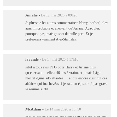
Amalie
-
Le 12 mai 2026 à 09h26
Je plussoie les autres commentaires: Harry, bofbof, c’est
aussi improbable et énervant qu’Ariane. Aya-Jules,
pourquoi pas, mais ça sort de nulle part. Et je
préférerais vraiment Aya-Stanislas.
lavande
-
Le 14 mai 2026 à 17h16
salut a tous avis PTG pour Harry et Ariane plus
qu,enervante . elle a 46 ans ? vraiment , mais l,âge
mental d,une ado attardée … et oui encore c,est nul ces
affaires qui inachevées si je rate un épisode ,! pas grave
le résumé suffit
McAdam
-
Le 14 mai 2026 à 18h50
Moi ce qui m’a gonflé avec cette sotte Ariane c’est que