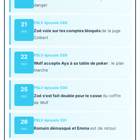
danger
PBLV épisode 588
21
Zoé vole sur les comptes bloqués
de la juge
MAI
Colbert
PBLV épisode 589
22
Wolf accepte Aya à sa table de poker
: le plan
MAI
marche
PBLV épisode 590
25
Zoé s'est fait double pour le casse
du coffre
MAI
de Wolf
PBLV épisode 591
26
Romain démasqué et Emma
est de retour
MAI