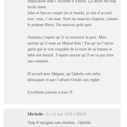
implication dans l’accident d’Emilie. Ça aurait été trop
facile sinon.
Jules et Aya en couple (re re beurk), je suis d’accord
avec vous, c’est nase. Sorti du mauvais chapeau, comme
le prénom Harry. Du mauvais goût quoi.
Stanislas j’espère qu’il va retrouver la paix. Mais
surtout qu’il reste au Mistral hein ! Pas qu’on l’ejecte
après que le vrai coupable de la mort de sa femme et
bébé soit bouclé. J’espère surtout qu’il ne va pas faire
une connerie.
D’accord avec Mégane, qu’Ophelie soit enfin
démasquée et que l’affaire Octalis soit réglée
Excellente journée à tous 🌞
Michelle
-
Le 12 mai 2026 à 08h10
Trop d’intrigues non résolues ..Ophélie