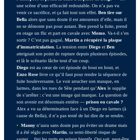
une scène d’une efficacité redoutable. On n’a pas vu
venir ce sacrifice, et ça fait tout son effet.
Ben tire sur
Bella
alors que sans doute il est amoureux d’elle, mais il
ne se démonte pas pour autant. Ben prend la fuite, prend
en otage un flic et part en cavale avec
Momo
. Va-t-il s’en
sortir ? C’est pas gagné,
Martin a récupéré la plaque
d’immatriculation
. La tension entre
Diego
et
Ben
atteignait son point de rupture depuis plusieurs épisodes,
et là le scénario lâche tout d’un coup.
Diego
est au cœur de cet épisode de bout en bout, et
Enzo Rose
livre ce qu’il faut pour rendre la séquence de
fuite bouleversante. Le voir arracher son masque, en
larmes, dans les rues de Sète pendant qu’
Alex
le supplie
de s’arrêter : c’est une image qui marque. La question de
son avenir est désormais entière —
prison ou cavale ?
Alex a vu sa détermination face à un Diego en larmes (à
cause de Bella), il n’a pas tenté de lui dire de se rendre.
Manny
n’aura sans doute pas pu éviter un drame mais
il a été réglo avec
Martin
, sa semi-liberté risque de
sauter… fini les nuits en prison bientôt. Qui sait, peut-être