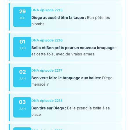
DNA épisode 2215
29
Diego accusé d'être la taupe :
Ben pète les
MAI
plombs
DNA épisode 2216
01
Bella et Ben prêts pour un nouveau braquage :
JUIN
et cette fois, avec de vraies armes
DNA épisode 2217
02
Ben veut faire le braquage aux halles:
Diego
JUIN
menacé ?
DNA épisode 2218
03
Ben tire sur Diego :
Belle prend la balle à sa
JUIN
place