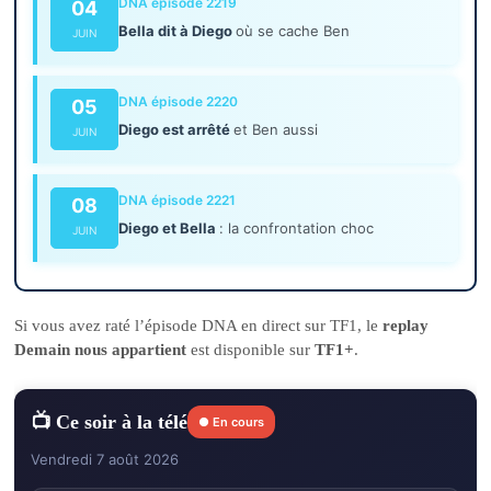
DNA épisode 2219
04
Bella dit à Diego
où se cache Ben
JUIN
DNA épisode 2220
05
Diego est arrêté
et Ben aussi
JUIN
DNA épisode 2221
08
Diego et Bella
: la confrontation choc
JUIN
Si vous avez raté l’épisode DNA en direct sur TF1, le
replay
Demain nous appartient
est disponible sur
TF1+
.
📺 Ce soir à la télé
● En cours
Vendredi 7 août 2026