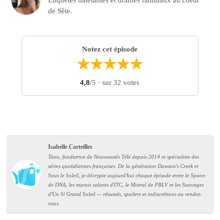
Enquêtes haletantes et drames familiaux au coeur
de Sète.
Notez cet épisode
★
★
★
★
★
4,8
/5
· sur 32 votes
Isabelle Corteilles
Titou, fondatrice de Nouveautés Télé depuis 2014 et spécialiste des
séries quotidiennes françaises. De la génération Dawson's Creek et
Sous le Soleil, je décrypte aujourd'hui chaque épisode entre le Spoon
de DNA, les marais salants d'ITC, le Mistral de PBLV et les Sauvages
d'Un Si Grand Soleil — résumés, spoilers et indiscrétions au rendez-
vous.