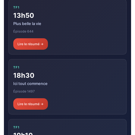
TF1
13h50
Plus belle la vie
Épisode 644
Lire le résumé →
TF1
18h30
Ici tout commence
Épisode 1497
Lire le résumé →
TF1