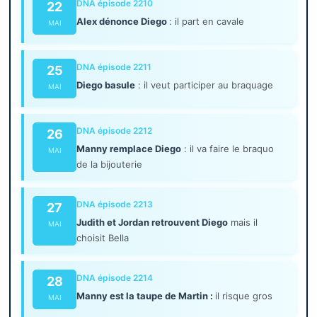
DNA épisode 2210
22
Alex dénonce Diego
: il part en cavale
MAI
DNA épisode 2211
25
Diego basule
: il veut participer au braquage
MAI
DNA épisode 2212
26
Manny remplace Diego
: il va faire le braquo
MAI
de la bijouterie
DNA épisode 2213
27
Judith et Jordan retrouvent Diego
mais il
MAI
choisit Bella
DNA épisode 2214
28
Manny est la taupe de Martin :
il risque gros
MAI