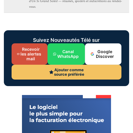
d'Un Si Grand Soleil — résumés, spoilers et indiscrétions au rendez-
vous.
Suivez Nouveautés Télé sur
Recevoir
Canal
Google
les alertes
WhatsApp
Discover
mail
Ajouter comme
source préférée