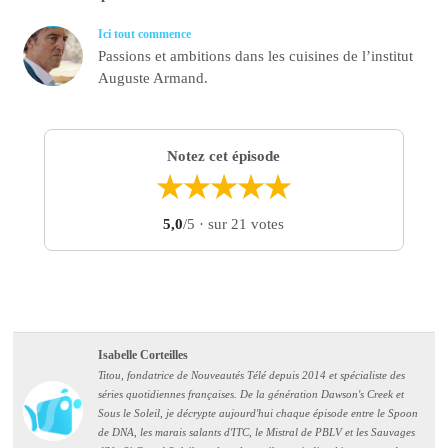
Ici tout commence
Passions et ambitions dans les cuisines de l’institut
Auguste Armand.
Notez cet épisode
★
★
★
★
★
5,0
/5
· sur 21 votes
Isabelle Corteilles
Titou, fondatrice de Nouveautés Télé depuis 2014 et spécialiste des
séries quotidiennes françaises. De la génération Dawson's Creek et
Sous le Soleil, je décrypte aujourd'hui chaque épisode entre le Spoon
de DNA, les marais salants d'ITC, le Mistral de PBLV et les Sauvages