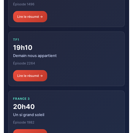
Épisode 1496
Lire le résumé →
TF1
19h10
Demain nous appartient
Épisode 2264
Lire le résumé →
FRANCE 3
20h40
Un si grand soleil
Épisode 1982