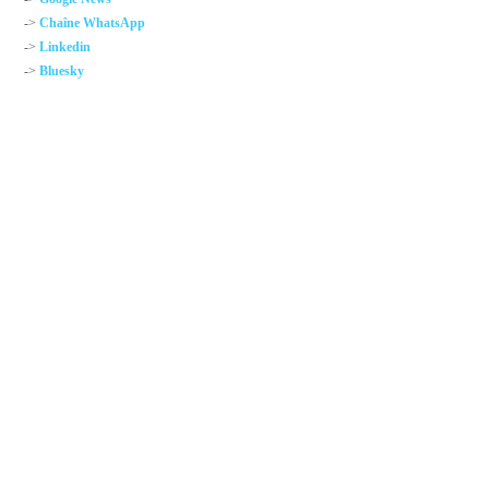
->
Chaîne WhatsApp
->
Linkedin
->
Bluesky