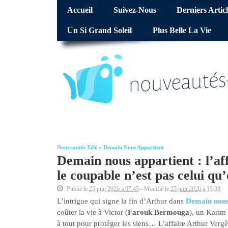
Accueil
Suivez-Nous
Derniers Articl
Un Si Grand Soleil
Plus Belle La Vie
Nouveautés Télé
»
Demain Nous Appartient
Demain nous appartient : l’af
le coupable n’est pas celui qu
Publié le
25 juin 2026 à 07:45
- Modifié le
25 juin 2026 à 19:39
L’intrigue qui signe la fin d’Arthur dans
Demain nous
coûter la vie à Victor (
Farouk Bermouga
), un Karim
à tout pour protéger les siens… L’affaire Arthur Vergè