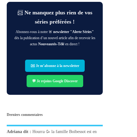
📨
Ne manquez plus rien de vos
séries préférées !
Abonnez-vous à notre 🚨
newsletter "Alerte Séries"
dès la publication d’un nouvel article afin de recevoir les
actus
Nouveautés-Télé
en direct !
✉️ Je m’abonne à la newsletter
💬 Je rejoins Google Discover
Derniers commentaires
Adriana
dit :
Hourra 🥳 la famille Boibessot est en