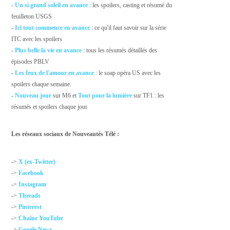
-
Un si grand soleil en avance
: les spoilers, casting et résumé du
feuilleton USGS
-
Ici tout commence en avance
: ce qu'il faut savoir sur la série
ITC avec les spoilers
-
Plus belle la vie en avance
: tous les résumés détaillés des
épisodes PBLV
-
Les feux de l'amour en avance
: le soap opéra US avec les
spoilers chaque semaine.
-
Nouveau jour
sur M6 et
Tout pour la lumière
sur TF1 : les
résumés et spoilers chaque jour
Les réseaux sociaux de Nouveautés Télé :
->
X (ex-Twitter)
->
Facebook
->
Instagram
->
Threads
->
Pinterest
->
Chaîne YouTube
->
Google News