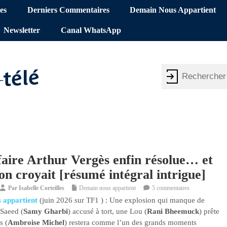
es
Derniers Commentaires
Demain Nous Appartient
Newsletter
Canal WhatsApp
faire Arthur Vergès enfin résolue… et
’on croyait [résumé intégral intrigue]
Par
Isabelle Corteilles
Demain nous appartient
5 commentaires
 appartient
(juin 2026 sur TF1 ) : Une explosion qui manque de
 Saeed (
Samy Gharbi
) accusé à tort, une Lou (
Rani Bheemuck
) prête
s (
Ambroise Michel
) restera comme l’un des grands moments