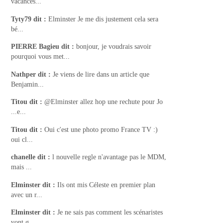
vacances...
Tyty79
dit :
Elminster Je me dis justement cela sera
bé...
PIERRE Bagieu
dit :
bonjour, je voudrais savoir
pourquoi vous met...
Nathper
dit :
Je viens de lire dans un article que
Benjamin...
Titou
dit :
@Elminster allez hop une rechute pour Jo
...e...
Titou
dit :
Oui c'est une photo promo France TV :)
oui cl...
chanelle
dit :
l nouvelle regle n'avantage pas le MDM,
mais ...
Elminster
dit :
Ils ont mis Céleste en premier plan
avec un r...
Elminster
dit :
Je ne sais pas comment les scénaristes
vont g...