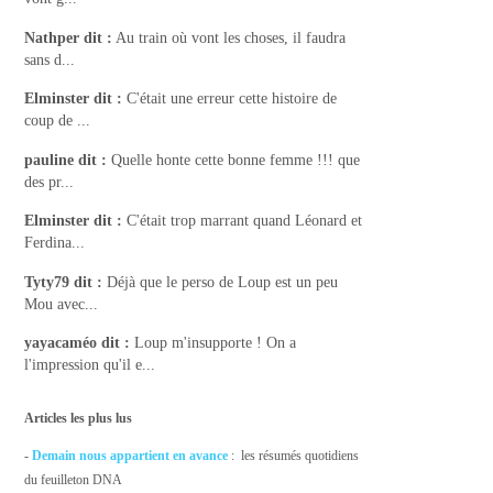
Nathper
dit :
Au train où vont les choses, il faudra
sans d...
Elminster
dit :
C'était une erreur cette histoire de
coup de ...
pauline
dit :
Quelle honte cette bonne femme !!! que
des pr...
Elminster
dit :
C'était trop marrant quand Léonard et
Ferdina...
Tyty79
dit :
Déjà que le perso de Loup est un peu
Mou avec...
yayacaméo
dit :
Loup m'insupporte ! On a
l'impression qu'il e...
Articles les plus lus
-
Demain nous appartient en avance
: les résumés quotidiens
du feuilleton DNA