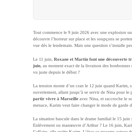
Tout commence le 9 juin 2026 avec une explosion sur 
découvre l’horreur sur place et les soupçons se porte
vue dès le lendemain. Mais une question s’installe peu à 
Le 11 juin,
Roxane et Martin font une découverte tro
juin
, au moment exact de la livraison des bonbonnes d
vu juste depuis le début ?
La tension monte d’un cran le 12 juin quand Karim, su
ouvertement, allant jusqu’à se servir de Nina pour l
partir vivre à Marseille
avec Nina, et raccroche le so
menace, Karim veut faire changer le mode de garde de
La situation bascule dans le drame familial le 15 juin 
Enlèvement ou manœuvre d’Arthur ? Le 16 juin, Karim
l’affaire, elle quitte Karim. L’étau se resserre autour de