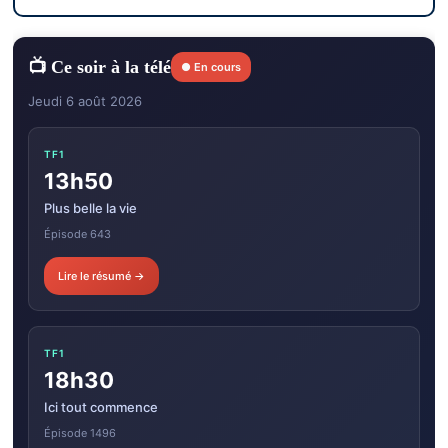
📺 Ce soir à la télé
● En cours
Jeudi 6 août 2026
TF1
13h50
Plus belle la vie
Épisode 643
Lire le résumé →
TF1
18h30
Ici tout commence
Épisode 1496