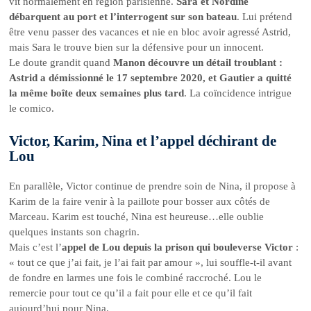
vit normalement en région parisienne.
Sara et Nordine
débarquent au port et l’interrogent sur son bateau
. Lui prétend
être venu passer des vacances et nie en bloc avoir agressé Astrid,
mais Sara le trouve bien sur la défensive pour un innocent.
Le doute grandit quand
Manon découvre un détail troublant :
Astrid a démissionné le 17 septembre 2020, et Gautier a quitté
la même boîte deux semaines plus tard
. La coïncidence intrigue
le comico.
Victor, Karim, Nina et l’appel déchirant de
Lou
En parallèle, Victor continue de prendre soin de Nina, il propose à
Karim de la faire venir à la paillote pour bosser aux côtés de
Marceau. Karim est touché, Nina est heureuse…elle oublie
quelques instants son chagrin.
Mais c’est l’
appel de Lou depuis la prison qui bouleverse Victor
:
« tout ce que j’ai fait, je l’ai fait par amour », lui souffle-t-il avant
de fondre en larmes une fois le combiné raccroché. Lou le
remercie pour tout ce qu’il a fait pour elle et ce qu’il fait
aujourd’hui pour Nina.