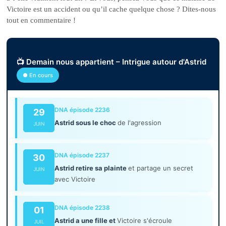
Victoire est un accident ou qu’il cache quelque chose ? Dites-nous
tout en commentaire !
📺 Demain nous appartient – Intrigue autour d'Astrid
● En cours
DNA épisode 2236
29
Astrid sous le choc
de l'agression
JUIN
DNA épisode 2237
30
Astrid retire sa plainte
et partage un secret
JUIN
avec Victoire
DNA épisode 2238
01
Astrid a une fille et
Victoire s'écroule
JUIL