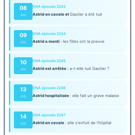
DNA épisode 2243
08
Astrid en cavale et
Gautier a été tué
JUIL
DNA épisode 2244
09
Astrid a menti
: les filles ont la preuve
JUIL
DNA épisode 2245
10
Astrid est arrêtée
: a-t-elle tué Gautier ?
JUIL
DNA épisode 2246
13
Astrid hospitalisée
: elle fait un grave malaise
JUIL
DNA épisode 2247
14
Astrid en cavale
: elle s'enfuit de l'hôpital
JUIL