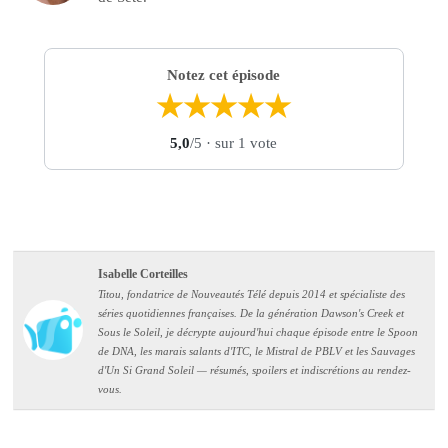
Notez cet épisode
★
★
★
★
★
5,0
/5
· sur 1 vote
Isabelle Corteilles
Titou, fondatrice de Nouveautés Télé depuis 2014 et spécialiste des
séries quotidiennes françaises. De la génération Dawson's Creek et
Sous le Soleil, je décrypte aujourd'hui chaque épisode entre le Spoon
de DNA, les marais salants d'ITC, le Mistral de PBLV et les Sauvages
d'Un Si Grand Soleil — résumés, spoilers et indiscrétions au rendez-
vous.