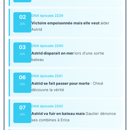
DNA épisode 2239
02
Victoire empoisonnée mais elle veut
aider
JUIL
Astrid
DNA épisode 2240
03
Astrid disparait en mer
lors d'une sortie
JUIL
bateau
DNA épisode 2241
06
Astrid se fait passer pour morte
: Chloé
JUIL
découvre la vérité
DNA épisode 2242
07
Astrid va fuir en bateau mais
Gautier dénonce
JUIL
ses combines à Erica