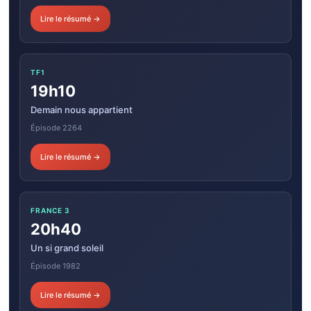
Lire le résumé →
TF1
19h10
Demain nous appartient
Épisode 2264
Lire le résumé →
FRANCE 3
20h40
Un si grand soleil
Épisode 1982
Lire le résumé →