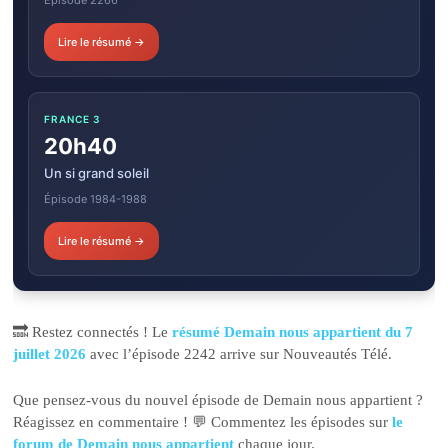
Lire le résumé →
FRANCE 3
20h40
Un si grand soleil
Épisode 1984-1988
Lire le résumé →
🔜 Restez connectés ! Le
résumé Demain nous appartient du 7
juillet 2026
avec l’épisode 2242 arrive sur Nouveautés Télé.
Que pensez-vous du nouvel épisode de Demain nous appartient ?
Réagissez en commentaire ! 💬 Commentez les épisodes sur
le
forum de Demain nous appartient
chaque jour.