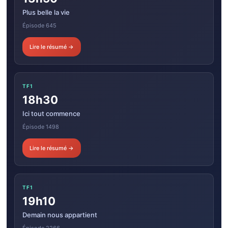
Plus belle la vie
Épisode 645
Lire le résumé →
TF1
18h30
Ici tout commence
Épisode 1498
Lire le résumé →
TF1
19h10
Demain nous appartient
Épisode 2266