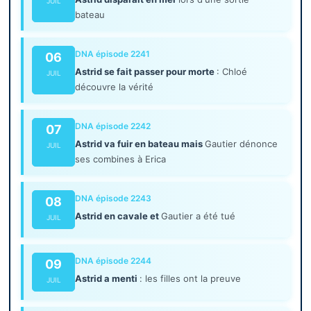
JUIL
bateau
DNA épisode 2241
06
Astrid se fait passer pour morte
: Chloé
JUIL
découvre la vérité
DNA épisode 2242
07
Astrid va fuir en bateau mais
Gautier dénonce
JUIL
ses combines à Erica
DNA épisode 2243
08
Astrid en cavale et
Gautier a été tué
JUIL
DNA épisode 2244
09
Astrid a menti
: les filles ont la preuve
JUIL