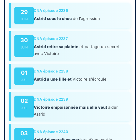
DNA épisode 2236
29
Astrid sous le choc
de l'agression
JUIN
DNA épisode 2237
30
Astrid retire sa plainte
et partage un secret
JUIN
avec Victoire
DNA épisode 2238
01
Astrid a une fille et
Victoire s'écroule
JUIL
DNA épisode 2239
02
Victoire empoisonnée mais elle veut
aider
JUIL
Astrid
DNA épisode 2240
03
Astrid disparait en mer
lors d'une sortie