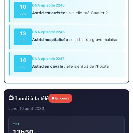
DNA épisode 2245
10
Astrid est arrêtée
: a-t-elle tué Gautier ?
JUIL
DNA épisode 2246
13
Astrid hospitalisée
: elle fait un grave malaise
JUIL
DNA épisode 2247
14
Astrid en cavale
: elle s'enfuit de l'hôpital
JUIL
📺 Lundi à la télé
● En cours
Lundi 10 août 2026
TF1
13h50