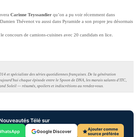
uvera
Carinne Teyssandier
qu’on a pu voir récemment dans
.Damien Thévenot vu aussi dans Pyramide a son propre jeu désormais
, le concours de camions-cuisines avec 20 candidats en lice.
14 et spécialiste des séries quotidiennes françaises. De la génération
 aujourd'hui chaque épisode entre le Spoon de DNA, les marais salants d'ITC,
and Soleil — résumés, spoilers et indiscrétions au rendez-vous.
Nouveautés Télé sur
Ajouter comme
WhatsApp
Google Discover
source préférée