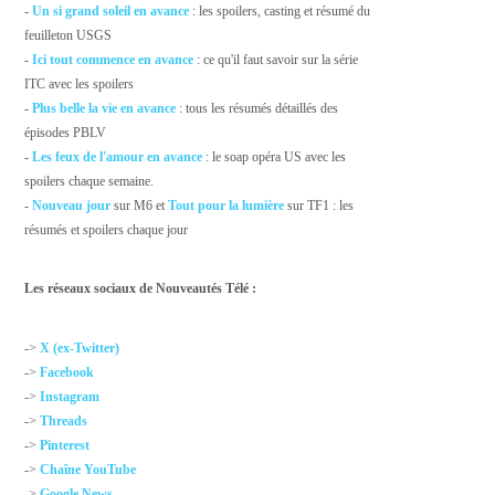
-
Un si grand soleil en avance
: les spoilers, casting et résumé du
feuilleton USGS
-
Ici tout commence en avance
: ce qu'il faut savoir sur la série
ITC avec les spoilers
-
Plus belle la vie en avance
: tous les résumés détaillés des
épisodes PBLV
-
Les feux de l'amour en avance
: le soap opéra US avec les
spoilers chaque semaine.
-
Nouveau jour
sur M6 et
Tout pour la lumière
sur TF1 : les
résumés et spoilers chaque jour
Les réseaux sociaux de Nouveautés Télé :
->
X (ex-Twitter)
->
Facebook
->
Instagram
->
Threads
->
Pinterest
->
Chaîne YouTube
->
Google News