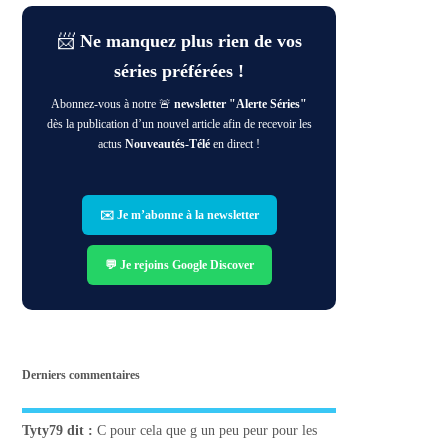
📨
Ne manquez plus rien de vos
séries préférées !
Abonnez-vous à notre 🚨
newsletter "Alerte Séries"
dès la publication d’un nouvel article afin de recevoir les
actus
Nouveautés-Télé
en direct !
✉️ Je m’abonne à la newsletter
💬 Je rejoins Google Discover
Derniers commentaires
Tyty79
dit :
C pour cela que g un peu peur pour les