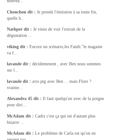
nouvea...
Chonchon
dit :
Je prends l'émission à sa toute fin,
quelle h...
Nathper
dit :
Je viens de voir l'extrait de la
dégustation ...
viking
dit :
Encore un scénario,les Fanih:"le magasin
va f...
lavande
dit :
décidemenent , avec Ben nous sommes
sur l...
lavande
dit :
avis ptg avec Ben ... mais Flore ?
vraime...
Alexandra 45
dit :
Il faut quelqu'un avec de la poigne
pour diri...
McAdam
dit :
Cadix c'est ça qui est d'autant plus
bizarre ...
McAdam
dit :
Le problème de Carla est qu'on en
revient tou...