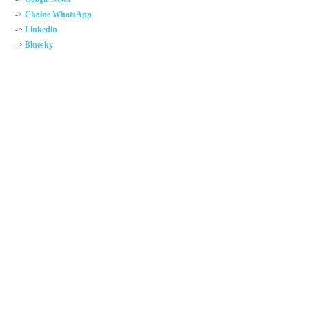
->
Chaîne WhatsApp
->
Linkedin
->
Bluesky