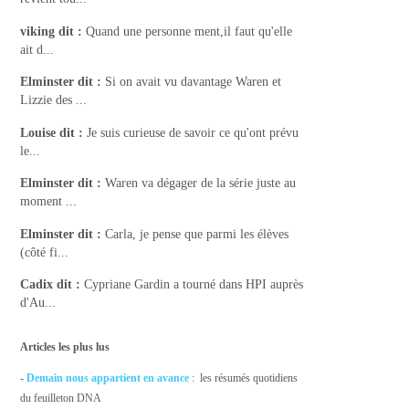
viking
dit :
Quand une personne ment,il faut qu'elle
ait d...
Elminster
dit :
Si on avait vu davantage Waren et
Lizzie des ...
Louise
dit :
Je suis curieuse de savoir ce qu'ont prévu
le...
Elminster
dit :
Waren va dégager de la série juste au
moment ...
Elminster
dit :
Carla, je pense que parmi les élèves
(côté fi...
Cadix
dit :
Cypriane Gardin a tourné dans HPI auprès
d'Au...
Articles les plus lus
-
Demain nous appartient en avance
: les résumés quotidiens
du feuilleton DNA