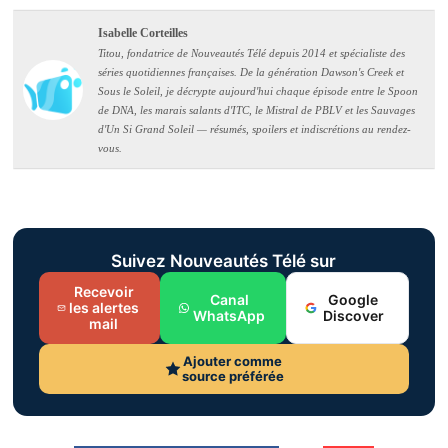
Isabelle Corteilles
Titou, fondatrice de Nouveautés Télé depuis 2014 et spécialiste des
séries quotidiennes françaises. De la génération Dawson's Creek et
Sous le Soleil, je décrypte aujourd'hui chaque épisode entre le Spoon
de DNA, les marais salants d'ITC, le Mistral de PBLV et les Sauvages
d'Un Si Grand Soleil — résumés, spoilers et indiscrétions au rendez-
vous.
Suivez Nouveautés Télé sur
Recevoir
Canal
Google
les alertes
WhatsApp
Discover
mail
Ajouter comme
source préférée