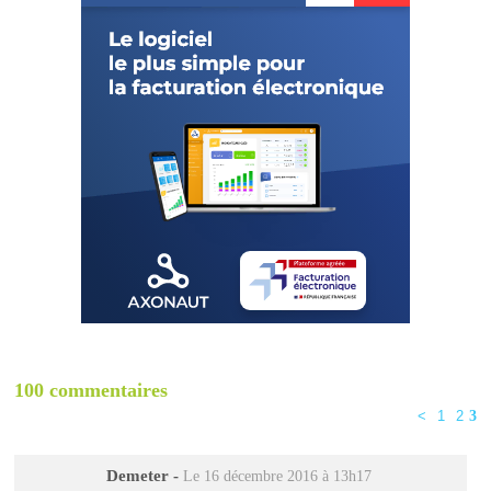
100 commentaires
<
1
2
3
Demeter
-
Le 16 décembre 2016 à 13h17