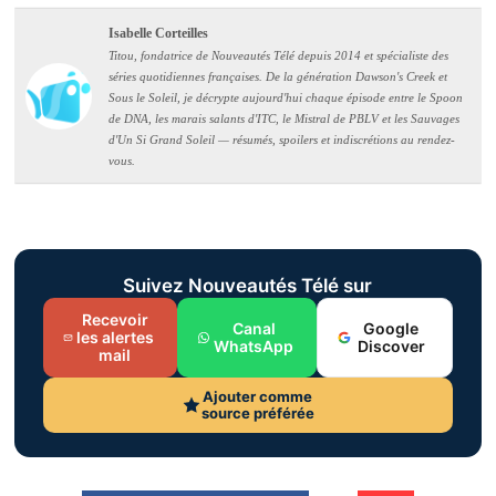
Isabelle Corteilles
Titou, fondatrice de Nouveautés Télé depuis 2014 et spécialiste des
séries quotidiennes françaises. De la génération Dawson's Creek et
Sous le Soleil, je décrypte aujourd'hui chaque épisode entre le Spoon
de DNA, les marais salants d'ITC, le Mistral de PBLV et les Sauvages
d'Un Si Grand Soleil — résumés, spoilers et indiscrétions au rendez-
vous.
Suivez Nouveautés Télé sur
Recevoir
Canal
Google
les alertes
WhatsApp
Discover
mail
Ajouter comme
source préférée