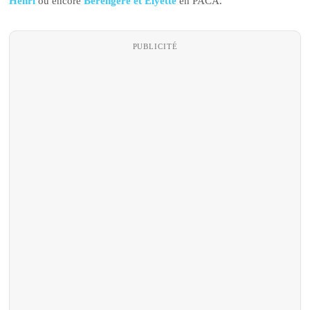
Henri
ou encore
Bérengère et Elyette
en PACA.
PUBLICITÉ