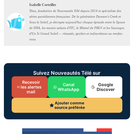
Isabelle Corteilles
Titou, fondatrice de Nouveautés Télé depuis 2014 et spécialiste des
séries quotidiennes françaises. De la génération Dawson's Creek et
Sous le Soleil, je décrypte aujourd'hui chaque épisode entre le Spoon
de DNA, les marais salants d'ITC, le Mistral de PBLV et les Sauvages
d'Un Si Grand Soleil — résumés, spoilers et indiscrétions au rendez-
vous.
Suivez Nouveautés Télé sur
Recevoir
Canal
Google
les alertes
WhatsApp
Discover
mail
Ajouter comme
source préférée