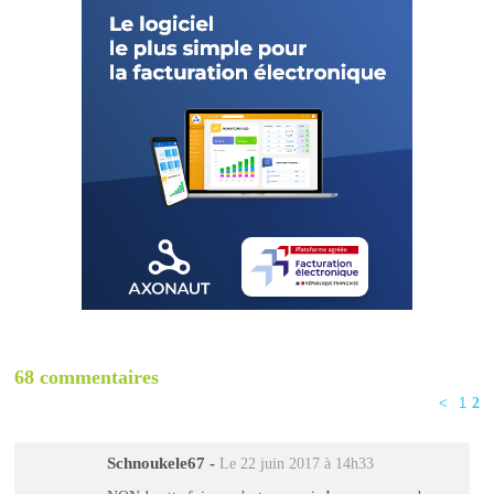
68 commentaires
<
1
2
Schnoukele67
-
Le 22 juin 2017 à 14h33