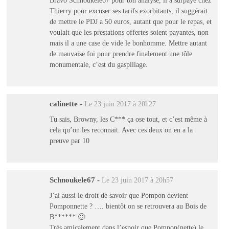
Bravo Schnoukele67 pour ton analyse, il a surpayé chez
Thierry pour excuser ses tarifs exorbitants, il suggérait
de mettre le PDJ a 50 euros, autant que pour le repas, et
voulait que les prestations offertes soient payantes, non
mais il a une case de vide le bonhomme. Mettre autant
de mauvaise foi pour prendre finalement une tôle
monumentale, c’est du gaspillage.
calinette
-
Le 23 juin 2017 à 20h27
Tu sais, Browny, les C*** ça ose tout, et c’est même à
cela qu’on les reconnait. Avec ces deux on en a la
preuve par 10
Schnoukele67
-
Le 23 juin 2017 à 20h57
J’ai aussi le droit de savoir que Pompon devient
Pomponnette ? …. bientôt on se retrouvera au Bois de
B****** 🙂
Très amicalement dans l’espoir que Pompon(nette) le