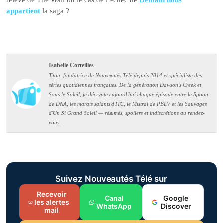
appartient
la saga ?
Isabelle Corteilles
Titou, fondatrice de Nouveautés Télé depuis 2014 et spécialiste des
séries quotidiennes françaises. De la génération Dawson's Creek et
Sous le Soleil, je décrypte aujourd'hui chaque épisode entre le Spoon
de DNA, les marais salants d'ITC, le Mistral de PBLV et les Sauvages
d'Un Si Grand Soleil — résumés, spoilers et indiscrétions au rendez-
vous.
Suivez Nouveautés Télé sur
Recevoir
Canal
Google
les alertes
WhatsApp
Discover
mail