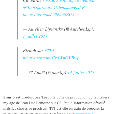
@Toocoformats
@dentsuaegisFR
pic.twitter.com/z889bt8ZU5
— Aurelien Lipiansky (@AurelienLipi)
7 juillet 2017
Bientôt sur
#TF1
pic.twitter.com/CydWnGVBwf
— ?? Anaël (@ana3ig)
14 juillet 2017
5 sur 5 est produit par Tocoo
la boîte de production du jeu Guess
my age de Jean Luc Lemoine sur C8. Peu d’information dévoilé
mais les choses se précisent, TF1 est-elle en train de préparer la
relève de The Wall ou le cas de l’échec de
Demain nous