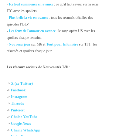
-
Ici tout commence en avance
: ce qu'il faut savoir sur la série
ITC avec les spoilers
-
Plus belle la vie en avance
: tous les résumés détaillés des
épisodes PBLV
-
Les feux de l'amour en avance
: le soap opéra US avec les
spoilers chaque semaine.
-
Nouveau jour
sur M6 et
Tout pour la lumière
sur TF1 : les
résumés et spoilers chaque jour
Les réseaux sociaux de Nouveautés Télé :
->
X (ex-Twitter)
->
Facebook
->
Instagram
->
Threads
->
Pinterest
->
Chaîne YouTube
->
Google News
->
Chaîne WhatsApp