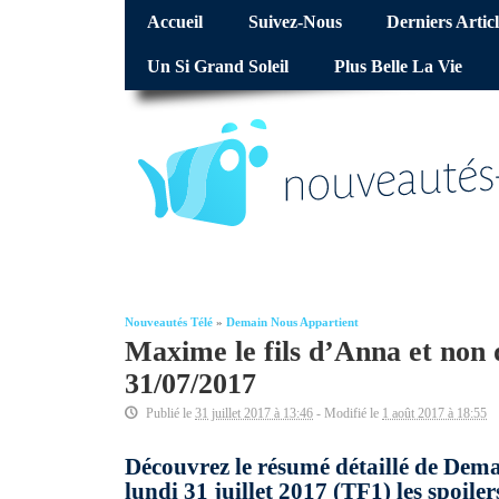
Accueil
Suivez-Nous
Derniers Articl
Un Si Grand Soleil
Plus Belle La Vie
Nouveautés Télé
»
Demain Nous Appartient
Maxime le fils d’Anna et non
31/07/2017
Publié le
31 juillet 2017 à 13:46
- Modifié le
1 août 2017 à 18:55
Découvrez le résumé détaillé de Dema
lundi 31 juillet 2017 (TF1) les spoile