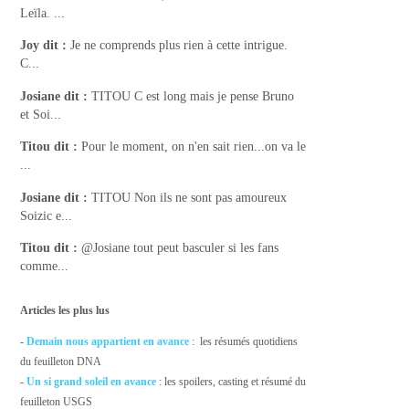
Leïla. ...
Joy
dit :
Je ne comprends plus rien à cette intrigue.
C...
Josiane
dit :
TITOU C est long mais je pense Bruno
et Soi...
Titou
dit :
Pour le moment, on n'en sait rien...on va le
...
Josiane
dit :
TITOU Non ils ne sont pas amoureux
Soizic e...
Titou
dit :
@Josiane tout peut basculer si les fans
comme...
Articles les plus lus
-
Demain nous appartient en avance
: les résumés quotidiens
du feuilleton DNA
-
Un si grand soleil en avance
: les spoilers, casting et résumé du
feuilleton USGS