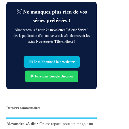
📨
Ne manquez plus rien de vos
séries préférées !
Abonnez-vous à notre 🚨
newsletter "Alerte Séries"
dès la publication d’un nouvel article afin de recevoir les
actus
Nouveautés-Télé
en direct !
✉️ Je m’abonne à la newsletter
💬 Je rejoins Google Discover
Derniers commentaires
Alexandra 45
dit :
On est reparti pour un tango : un