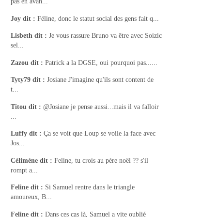
pas en avan...
Joy
dit :
Féline, donc le statut social des gens fait q...
Lisbeth
dit :
Je vous rassure Bruno va être avec Soizic
sel...
Zazou
dit :
Patrick a la DGSE, oui pourquoi pas......
Tyty79
dit :
Josiane J'imagine qu'ils sont content de
t...
Titou
dit :
@Josiane je pense aussi...mais il va falloir
...
Luffy
dit :
Ça se voit que Loup se voile la face avec
Jos...
Célimène
dit :
Feline, tu crois au père noël ?? s'il
rompt a...
Feline
dit :
Si Samuel rentre dans le triangle
amoureux, B...
Feline
dit :
Dans ces cas là, Samuel a vite oublié