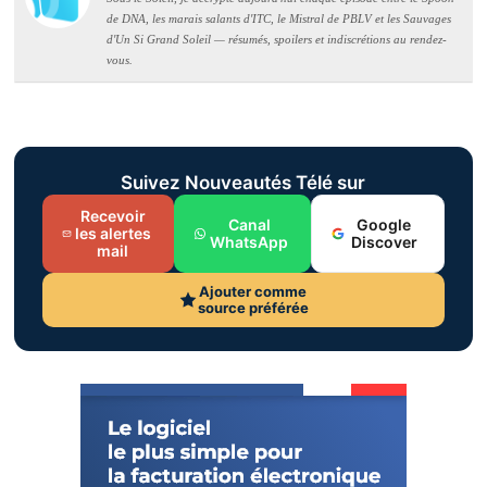
de DNA, les marais salants d'ITC, le Mistral de PBLV et les Sauvages
d'Un Si Grand Soleil — résumés, spoilers et indiscrétions au rendez-
vous.
Suivez Nouveautés Télé sur
Recevoir
Canal
Google
les alertes
WhatsApp
Discover
mail
Ajouter comme
source préférée