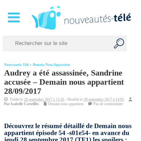
Nouveautés Télé
»
Demain Nous Appartient
Audrey a été assassinée, Sandrine
accusée – Demain nous appartient
28/09/2017
Publié le
28 septembre 2017 à 13:42
- Modifié le
29 septembre 2017 à 14:05
Par
Isabelle Corteilles
Demain nous appartient
Pas de commentaire
Découvrez le résumé détaillé de Demain nous
appartient épisode 54 -s01e54- en avance du
jeudi 28 septembre 2017 (TF1) les spoilers :