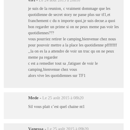
Le 24 août 2015 à 20h16
je suis de la reunion, c vraiment dommage que les
quotidienne de secret story ne passe plus sur tf1,et
franchement c du n importe quoi,je suis decue.a quoi
bon regarder un prime si on ne peux meme pas voir les
quotidiennes???
vous pourriez retirer le camping,bienvenue chez nous
pour pouvoir mettre a la place les quotidienne pfffffff
,,la on es la a attendre de voir un truc qu on ne peux
meme pa regarder
c est a remedier tout sa ,fatiguer de voir le
camping,bienvenue chez vous
alors vive les quotidiennes sur TF1
Mede
-
Le 25 août 2015 à 08h20
Sil vous plait c’est quel chaine nt1
Vanessa
-
Le 25 août 2015 à 09h20