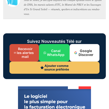
de DNA, les marais salants d'ITC, le Mistral de PBLV et les Sauvages
d'Un Si Grand Soleil — résumés, spoilers et indiscrétions au rendez-
vous.
Suivez Nouveautés Télé sur
Recevoir
Canal
Google
les alertes
WhatsApp
Discover
mail
Ajouter comme
source préférée