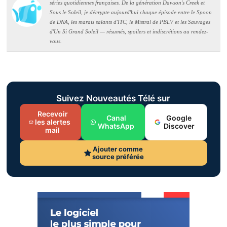
séries quotidiennes françaises. De la génération Dawson's Creek et
Sous le Soleil, je décrypte aujourd'hui chaque épisode entre le Spoon
de DNA, les marais salants d'ITC, le Mistral de PBLV et les Sauvages
d'Un Si Grand Soleil — résumés, spoilers et indiscrétions au rendez-
vous.
Suivez Nouveautés Télé sur
Recevoir
Canal
Google
les alertes
WhatsApp
Discover
mail
Ajouter comme
source préférée