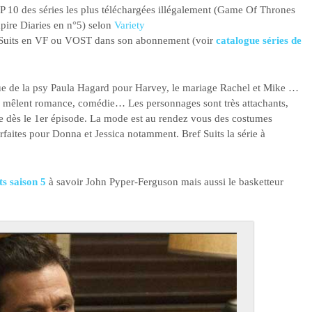
OP 10 des séries les plus téléchargées illégalement (Game Of Thrones
ire Diaries en n°5) selon
Variety
de Suits en VF ou VOST dans son abonnement (voir
catalogue séries de
ue de la psy Paula Hagard pour Harvey, le mariage Rachel et Mike …
ui mêlent romance, comédie… Les personnages sont très attachants,
che dès le 1er épisode. La mode est au rendez vous des costumes
rfaites pour Donna et Jessica notamment. Bref Suits la série à
s saison 5
à savoir John Pyper-Ferguson mais aussi le basketteur