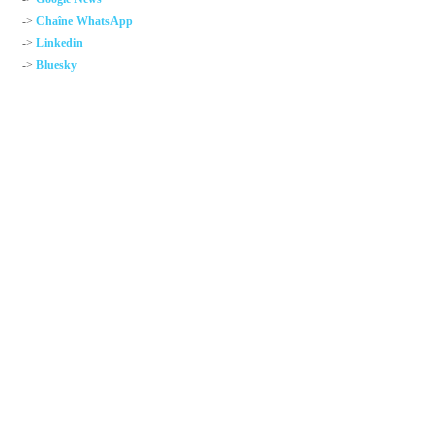
->
Chaîne WhatsApp
->
Linkedin
->
Bluesky