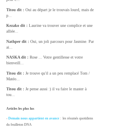
Titou
dit :
Oui au départ je le trouvais lourd, mais de
p...
Kezako
dit :
Laurine va trouver une complice et une
alliée...
Nathper
dit :
Oui, un joli parcours pour Jasmine. Par
ai...
NASKA
dit :
Rose ... Votre gentillesse et votre
bienveill...
Titou
dit :
Je trouve qu'il a un peu remplacé Tom /
Matéo...
Titou
dit :
Je pense aussi :) il va faire le master à
tou...
Articles les plus lus
-
Demain nous appartient en avance
: les résumés quotidiens
du feuilleton DNA