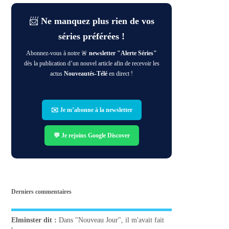
📨
Ne manquez plus rien de vos
séries préférées !
Abonnez-vous à notre 🚨
newsletter "Alerte Séries"
dès la publication d’un nouvel article afin de recevoir les
actus
Nouveautés-Télé
en direct !
✉️ Je m’abonne à la newsletter
💬 Je rejoins Google Discover
Derniers commentaires
Elminster
dit :
Dans "Nouveau Jour", il m'avait fait