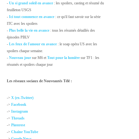
-
Un si grand soleil en avance
: les spoilers, casting et résumé du
feuilleton USGS
-
Ici tout commence en avance
: ce qu'il faut savoir sur la série
ITC avec les spoilers
-
Plus belle la vie en avance
: tous les résumés détaillés des
épisodes PBLV
-
Les feux de l'amour en avance
: le soap opéra US avec les
spoilers chaque semaine.
-
Nouveau jour
sur M6 et
Tout pour la lumière
sur TF1 : les
résumés et spoilers chaque jour
Les réseaux sociaux de Nouveautés Télé :
->
X (ex-Twitter)
->
Facebook
->
Instagram
->
Threads
->
Pinterest
->
Chaîne YouTube
->
Google News