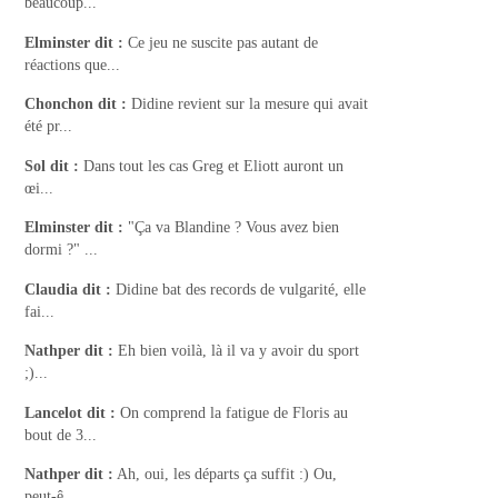
beaucoup...
Elminster
dit :
Ce jeu ne suscite pas autant de
réactions que...
Chonchon
dit :
Didine revient sur la mesure qui avait
été pr...
Sol
dit :
Dans tout les cas Greg et Eliott auront un
œi...
Elminster
dit :
"Ça va Blandine ? Vous avez bien
dormi ?" ...
Claudia
dit :
Didine bat des records de vulgarité, elle
fai...
Nathper
dit :
Eh bien voilà, là il va y avoir du sport
;)...
Lancelot
dit :
On comprend la fatigue de Floris au
bout de 3...
Nathper
dit :
Ah, oui, les départs ça suffit :) Ou,
peut-ê...