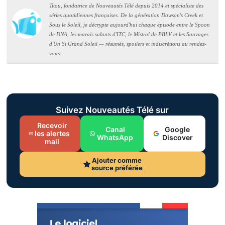
Titou, fondatrice de Nouveautés Télé depuis 2014 et spécialiste des
séries quotidiennes françaises. De la génération Dawson's Creek et
Sous le Soleil, je décrypte aujourd'hui chaque épisode entre le Spoon
de DNA, les marais salants d'ITC, le Mistral de PBLV et les Sauvages
d'Un Si Grand Soleil — résumés, spoilers et indiscrétions au rendez-
vous.
Suivez Nouveautés Télé sur
Recevoir
Canal
Google
les alertes
WhatsApp
Discover
mail
Ajouter comme
source préférée