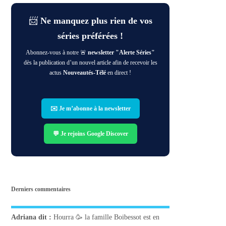
📨
Ne manquez plus rien de vos
séries préférées !
Abonnez-vous à notre 🚨
newsletter "Alerte Séries"
dès la publication d’un nouvel article afin de recevoir les
actus
Nouveautés-Télé
en direct !
✉️ Je m’abonne à la newsletter
💬 Je rejoins Google Discover
Derniers commentaires
Adriana
dit :
Hourra 🥳 la famille Boibessot est en