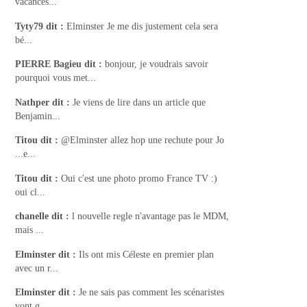
vacances...
Tyty79
dit :
Elminster Je me dis justement cela sera
bé...
PIERRE Bagieu
dit :
bonjour, je voudrais savoir
pourquoi vous met...
Nathper
dit :
Je viens de lire dans un article que
Benjamin...
Titou
dit :
@Elminster allez hop une rechute pour Jo
...e...
Titou
dit :
Oui c'est une photo promo France TV :)
oui cl...
chanelle
dit :
l nouvelle regle n'avantage pas le MDM,
mais ...
Elminster
dit :
Ils ont mis Céleste en premier plan
avec un r...
Elminster
dit :
Je ne sais pas comment les scénaristes
vont g...