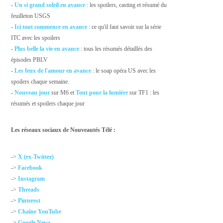
-
Un si grand soleil en avance
: les spoilers, casting et résumé du
feuilleton USGS
-
Ici tout commence en avance
: ce qu'il faut savoir sur la série
ITC avec les spoilers
-
Plus belle la vie en avance
: tous les résumés détaillés des
épisodes PBLV
-
Les feux de l'amour en avance
: le soap opéra US avec les
spoilers chaque semaine.
-
Nouveau jour
sur M6 et
Tout pour la lumière
sur TF1 : les
résumés et spoilers chaque jour
Les réseaux sociaux de Nouveautés Télé :
->
X (ex-Twitter)
->
Facebook
->
Instagram
->
Threads
->
Pinterest
->
Chaîne YouTube
->
Google News