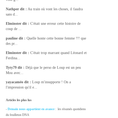
Nathper
dit :
Au train où vont les choses, il faudra
sans d...
Elminster
dit :
C'était une erreur cette histoire de
coup de ...
pauline
dit :
Quelle honte cette bonne femme !!! que
des pr...
Elminster
dit :
C'était trop marrant quand Léonard et
Ferdina...
Tyty79
dit :
Déjà que le perso de Loup est un peu
Mou avec...
yayacaméo
dit :
Loup m'insupporte ! On a
l'impression qu'il e...
Articles les plus lus
-
Demain nous appartient en avance
: les résumés quotidiens
du feuilleton DNA