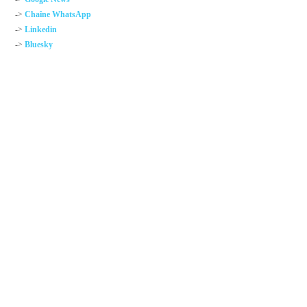
->
Chaîne WhatsApp
->
Linkedin
->
Bluesky