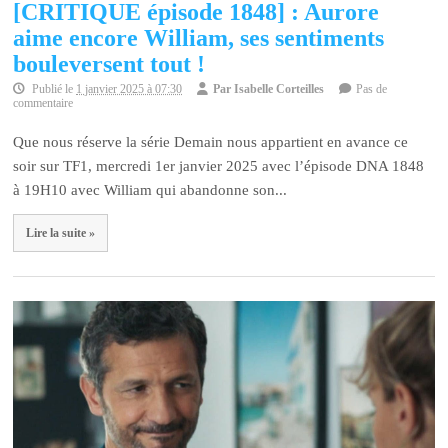
[CRITIQUE épisode 1848] : Aurore
aime encore William, ses sentiments
bouleversent tout !
Publié le
1 janvier 2025 à 07:30
Par
Isabelle Corteilles
Pas de
commentaire
Que nous réserve la série Demain nous appartient en avance ce
soir sur TF1, mercredi 1er janvier 2025 avec l’épisode DNA 1848
à 19H10 avec William qui abandonne son...
Lire la suite »