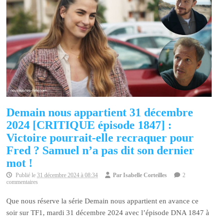
Demain nous appartient 31 décembre
2024 [CRITIQUE épisode 1847] :
Victoire pourrait-elle recraquer pour
Fred ? Samuel n’a pas dit son dernier
mot !
Publié le
31 décembre 2024 à 08:34
Par
Isabelle Corteilles
2
commentaires
Que nous réserve la série Demain nous appartient en avance ce
soir sur TF1, mardi 31 décembre 2024 avec l’épisode DNA 1847 à