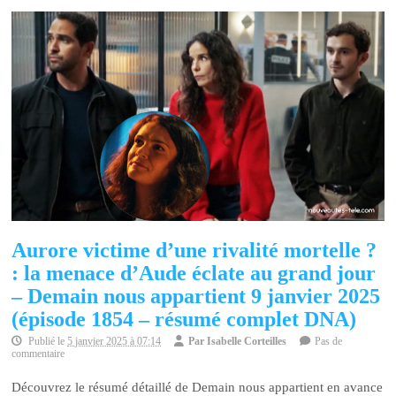
Aurore victime d’une rivalité mortelle ?
: la menace d’Aude éclate au grand jour
– Demain nous appartient 9 janvier 2025
(épisode 1854 – résumé complet DNA)
Publié le
5 janvier 2025 à 07:14
Par
Isabelle Corteilles
Pas de
commentaire
Découvrez le résumé détaillé de Demain nous appartient en avance