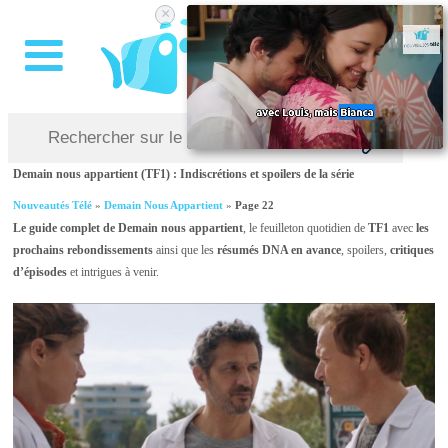
×
Demain nous appartient (TF1) : Indiscrétions et spoilers de la série
Nouveautés Télé
»
Demain Nous Appartient
»
Page 22
Le guide complet de Demain nous appartient
, le feuilleton quotidien de
TF1
avec
les
prochains rebondissements
ainsi que les
résumés DNA en avance
, spoilers,
critiques
d’épisodes
et intrigues à venir.