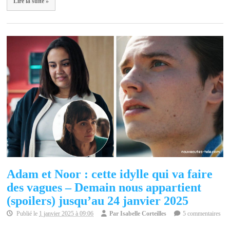
Lire la suite »
Adam et Noor : cette idylle qui va faire
des vagues – Demain nous appartient
(spoilers) jusqu’au 24 janvier 2025
Publié le
1 janvier 2025 à 09:06
Par
Isabelle Corteilles
5 commentaires