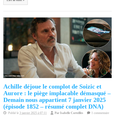
Achille déjoue le complot de Soizic et
Aurore : le piège implacable démasqué –
Demain nous appartient 7 janvier 2025
(épisode 1852 – résumé complet DNA)
Publié le
3 janvier 2025 à 07:11
Par
Isabelle Corteilles
1 commentaire