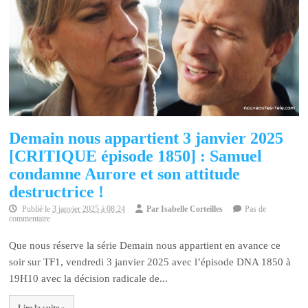
Demain nous appartient 3 janvier 2025
[CRITIQUE épisode 1850] : Samuel
condamne Aurore et son attitude
destructrice !
Publié le
3 janvier 2025 à 08:24
Par
Isabelle Corteilles
Pas de
commentaire
Que nous réserve la série Demain nous appartient en avance ce
soir sur TF1, vendredi 3 janvier 2025 avec l’épisode DNA 1850 à
19H10 avec la décision radicale de...
Lire la suite »