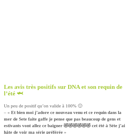
Les avis très positifs sur DNA et son requin de
l’été 🦈
Un peu de positif qu’on valide à 100% 🙂
– «
Et bien moi j’adore ce nouveau venu et ce requin dans la
mer de Sete faite gaffe je pense que pas beaucoup de gens et
estivants vont allez ce baigner 🤣🤣🤣🤣🤣🤣 cet été à Séte j’ai
hâte de voir ma série préférée
»