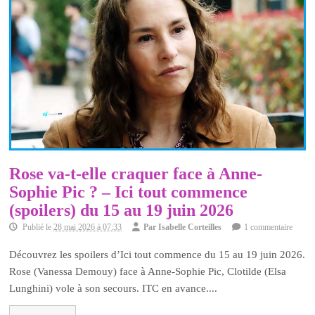
Rose va-t-elle craquer face à Anne-
Sophie Pic ? – Ici tout commence
(spoilers) du 15 au 19 juin 2026
Publié le
28 mai 2026 à 07:33
Par
Isabelle Corteilles
1 commentaire
Découvrez les spoilers d’Ici tout commence du 15 au 19 juin 2026.
Rose (Vanessa Demouy) face à Anne-Sophie Pic, Clotilde (Elsa
Lunghini) vole à son secours. ITC en avance....