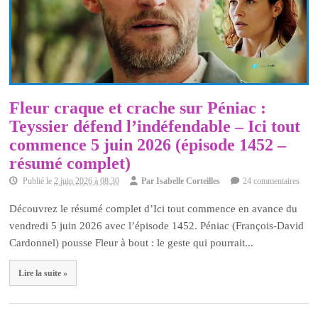
Fleur craque et crache sur Péniac :
Teyssier défend l’indéfendable – Ici tout
commence 5 juin 2026 (épisode 1452 –
résumé complet)
Publié le
2 juin 2026 à 08:30
Par
Isabelle Corteilles
24 commentaires
Découvrez le résumé complet d’Ici tout commence en avance du
vendredi 5 juin 2026 avec l’épisode 1452. Péniac (François-David
Cardonnel) pousse Fleur à bout : le geste qui pourrait...
Lire la suite »