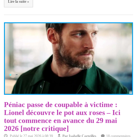
Lire la suite »
Péniac passe de coupable à victime :
Lionel découvre le pot aux roses – Ici
tout commence en avance du 29 mai
2026 [notre critique]
Publié le
27 mai 2026 à 08:39
Par
Isabelle Corteilles
18 commentaires