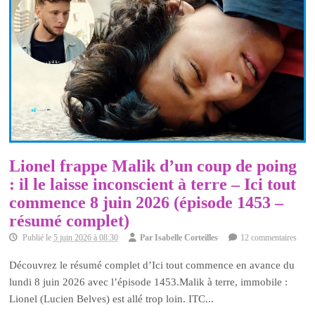
Lionel frappe Malik d’un coup de poing
: il le laisse inconscient à terre – Ici tout
commence 8 juin 2026 (épisode 1453 –
résumé complet)
Publié le
5 juin 2026 à 08:30
Par
Isabelle Corteilles
12 commentaires
Découvrez le résumé complet d’Ici tout commence en avance du
lundi 8 juin 2026 avec l’épisode 1453.Malik à terre, immobile :
Lionel (Lucien Belves) est allé trop loin. ITC...