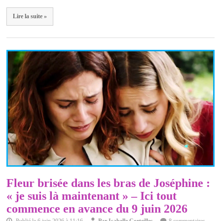
Lire la suite »
Fleur brisée dans les bras de Joséphine :
« je suis là maintenant » – Ici tout
commence en avance du 9 juin 2026
Publié le
6 juin 2026 à 11:16
Par
Isabelle Corteilles
8 commentaires