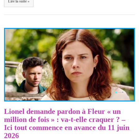
Lire la suite »
Lionel demande pardon à Fleur « un
million de fois » : va-t-elle craquer ? –
Ici tout commence en avance du 11 juin
2026