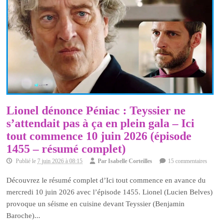
Lionel dénonce Péniac : Teyssier ne
s’attendait pas à ça en plein gala – Ici
tout commence 10 juin 2026 (épisode
1455 – résumé complet)
Publié le
7 juin 2026 à 08:15
Par
Isabelle Corteilles
15 commentaires
Découvrez le résumé complet d’Ici tout commence en avance du
mercredi 10 juin 2026 avec l’épisode 1455. Lionel (Lucien Belves)
provoque un séisme en cuisine devant Teyssier (Benjamin
Baroche)...