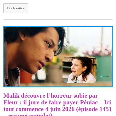
Lire la suite »
Malik découvre l’horreur subie par
Fleur : il jure de faire payer Péniac – Ici
tout commence 4 juin 2026 (épisode 1451
– résumé complet)