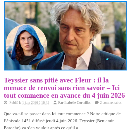
Teyssier sans pitié avec Fleur : il la
menace de renvoi sans rien savoir – Ici
tout commence en avance du 4 juin 2026
Publié le
1 juin 2026 à 16:45
Par
Isabelle Corteilles
2 commentaires
Que va-t-il se passer dans Ici tout commence ? Notre critique de
l’épisode 1451 diffusé jeudi 4 juin 2026. Teyssier (Benjamin
Baroche) va s’en vouloir après ce qu’il a...