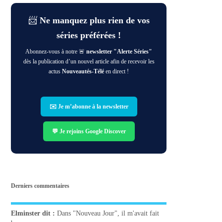
📨
Ne manquez plus rien de vos
séries préférées !
Abonnez-vous à notre 🚨
newsletter "Alerte Séries"
dès la publication d’un nouvel article afin de recevoir les
actus
Nouveautés-Télé
en direct !
✉️ Je m’abonne à la newsletter
💬 Je rejoins Google Discover
Derniers commentaires
Elminster
dit :
Dans "Nouveau Jour", il m'avait fait