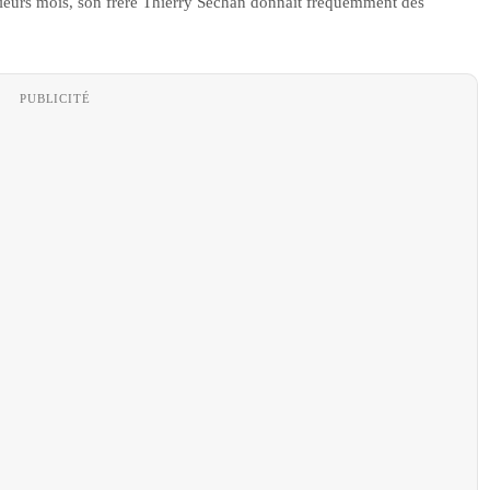
usieurs mois, son frère Thierry Séchan donnait fréquemment des
PUBLICITÉ