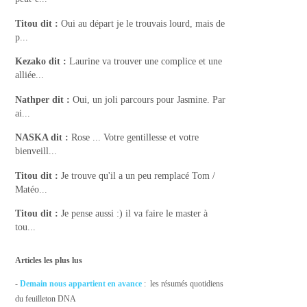
Titou
dit :
Oui au départ je le trouvais lourd, mais de
p...
Kezako
dit :
Laurine va trouver une complice et une
alliée...
Nathper
dit :
Oui, un joli parcours pour Jasmine. Par
ai...
NASKA
dit :
Rose ... Votre gentillesse et votre
bienveill...
Titou
dit :
Je trouve qu'il a un peu remplacé Tom /
Matéo...
Titou
dit :
Je pense aussi :) il va faire le master à
tou...
Articles les plus lus
-
Demain nous appartient en avance
: les résumés quotidiens
du feuilleton DNA