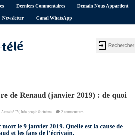
es
Derniers Commentaires
Demain Nous Appartient
Newsletter
Canal WhatsApp
re de Renaud (janvier 2019) : de quoi
Actualité TV
,
Info people & cinéma
2 commentaires
 mort le 9 janvier 2019. Quelle est la cause de
ud et les fans de l’écrivain.