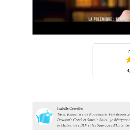
4
Isabelle Corteilles
Titou, fondatrice de Nouveautés Télé depuis 20
Dawson's Creek et Sous le Soleil, je décrypte
le Mistral de PBLV et les Sauvages d'Un Si Gr