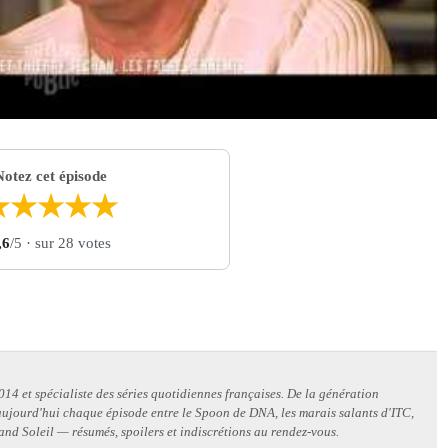
Notez cet épisode
★
★
★
★
★
,6
/5
· sur 28 votes
14 et spécialiste des séries quotidiennes françaises. De la génération
 aujourd'hui chaque épisode entre le Spoon de DNA, les marais salants d'ITC,
and Soleil — résumés, spoilers et indiscrétions au rendez-vous.