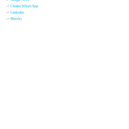
->
Chaîne WhatsApp
->
Linkedin
->
Bluesky