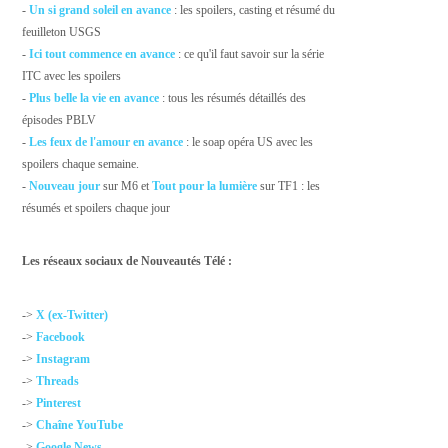
-
Un si grand soleil en avance
: les spoilers, casting et résumé du
feuilleton USGS
-
Ici tout commence en avance
: ce qu'il faut savoir sur la série
ITC avec les spoilers
-
Plus belle la vie en avance
: tous les résumés détaillés des
épisodes PBLV
-
Les feux de l'amour en avance
: le soap opéra US avec les
spoilers chaque semaine.
-
Nouveau jour
sur M6 et
Tout pour la lumière
sur TF1 : les
résumés et spoilers chaque jour
Les réseaux sociaux de Nouveautés Télé :
->
X (ex-Twitter)
->
Facebook
->
Instagram
->
Threads
->
Pinterest
->
Chaîne YouTube
->
Google News