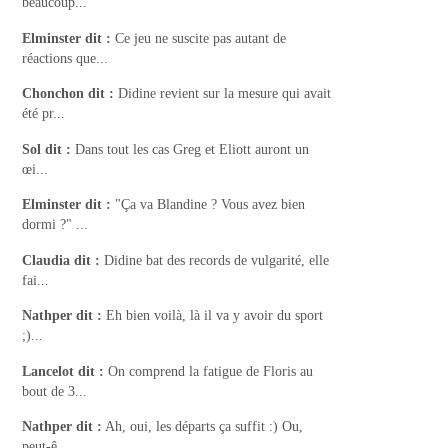
beaucoup...
Elminster
dit :
Ce jeu ne suscite pas autant de
réactions que...
Chonchon
dit :
Didine revient sur la mesure qui avait
été pr...
Sol
dit :
Dans tout les cas Greg et Eliott auront un
œi...
Elminster
dit :
"Ça va Blandine ? Vous avez bien
dormi ?" ...
Claudia
dit :
Didine bat des records de vulgarité, elle
fai...
Nathper
dit :
Eh bien voilà, là il va y avoir du sport
;)...
Lancelot
dit :
On comprend la fatigue de Floris au
bout de 3...
Nathper
dit :
Ah, oui, les départs ça suffit :) Ou,
peut-ê...