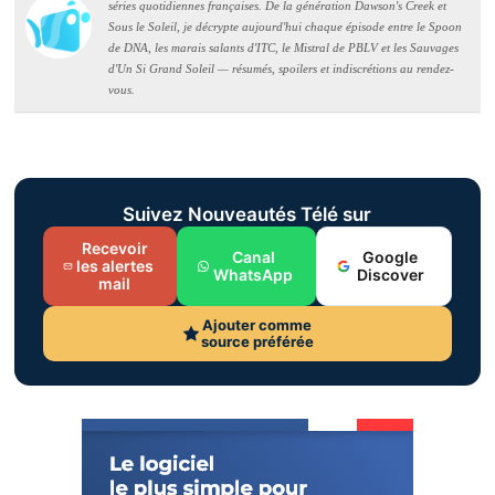
séries quotidiennes françaises. De la génération Dawson's Creek et
Sous le Soleil, je décrypte aujourd'hui chaque épisode entre le Spoon
de DNA, les marais salants d'ITC, le Mistral de PBLV et les Sauvages
d'Un Si Grand Soleil — résumés, spoilers et indiscrétions au rendez-
vous.
Suivez Nouveautés Télé sur
Recevoir
Canal
Google
les alertes
WhatsApp
Discover
mail
Ajouter comme
source préférée