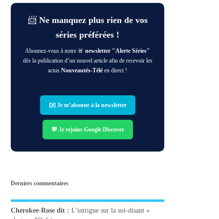
📨
Ne manquez plus rien de vos
séries préférées !
Abonnez-vous à notre 🚨
newsletter "Alerte Séries"
dès la publication d’un nouvel article afin de recevoir les
actus
Nouveautés-Télé
en direct !
✉️ Je m’abonne à la newsletter
💬 Je rejoins Google Discover
Derniers commentaires
Cherokee-Rose
dit :
L'intrigue sur la soi-disant «