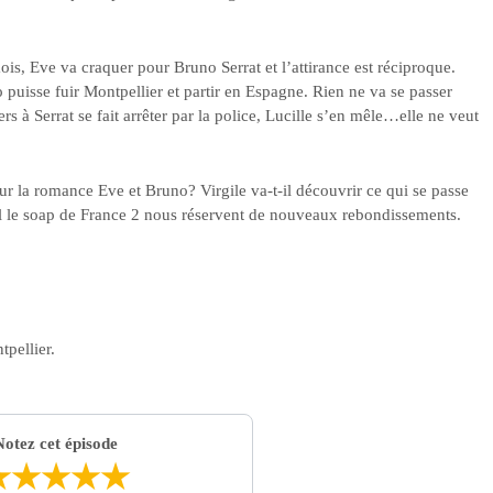
s, Eve va craquer pour Bruno Serrat et l’attirance est réciproque.
uisse fuir Montpellier et partir en Espagne. Rien ne va se passer
à Serrat se fait arrêter par la police, Lucille s’en mêle…elle ne veut
our la romance Eve et Bruno? Virgile va-t-il découvrir ce qui se passe
eil le soap de France 2 nous réservent de nouveaux rebondissements.
tpellier.
Notez cet épisode
★
★
★
★
★