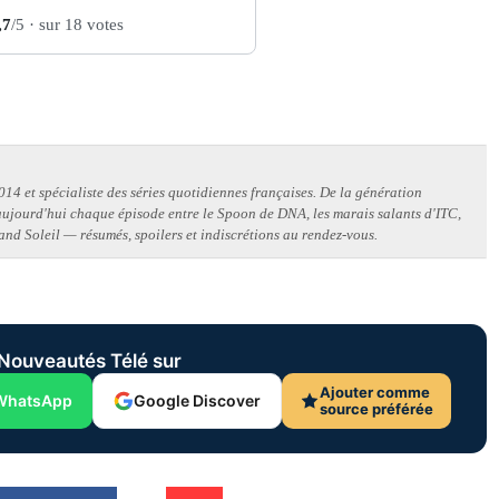
,7
/5
· sur 18 votes
14 et spécialiste des séries quotidiennes françaises. De la génération
 aujourd'hui chaque épisode entre le Spoon de DNA, les marais salants d'ITC,
and Soleil — résumés, spoilers et indiscrétions au rendez-vous.
Nouveautés Télé sur
Ajouter comme
WhatsApp
Google Discover
source préférée