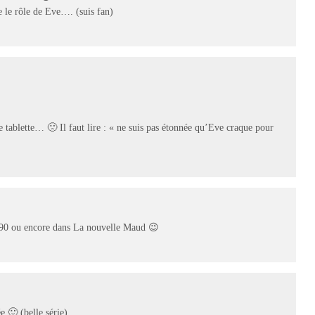
te le rôle de Eve…. (suis fan)
e tablette… 🙁 Il faut lire : « ne suis pas étonnée qu’Eve craque pour
s 90 ou encore dans La nouvelle Maud 😉
 🙂 (belle série)