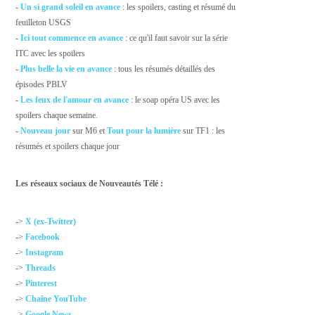
-
Un si grand soleil en avance
: les spoilers, casting et résumé du
feuilleton USGS
-
Ici tout commence en avance
: ce qu'il faut savoir sur la série
ITC avec les spoilers
-
Plus belle la vie en avance
: tous les résumés détaillés des
épisodes PBLV
-
Les feux de l'amour en avance
: le soap opéra US avec les
spoilers chaque semaine.
-
Nouveau jour
sur M6 et
Tout pour la lumière
sur TF1 : les
résumés et spoilers chaque jour
Les réseaux sociaux de Nouveautés Télé :
->
X (ex-Twitter)
->
Facebook
->
Instagram
->
Threads
->
Pinterest
->
Chaîne YouTube
->
Google News