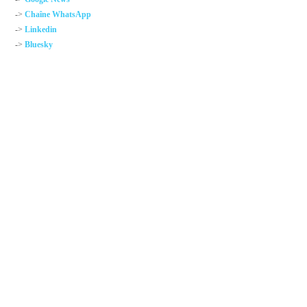
->
Chaîne WhatsApp
->
Linkedin
->
Bluesky