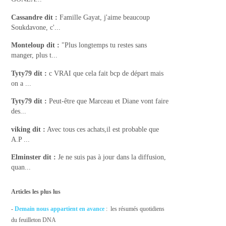
Cassandre
dit :
Famille Gayat, j'aime beaucoup
Soukdavone, c'...
Monteloup
dit :
"Plus longtemps tu restes sans
manger, plus t...
Tyty79
dit :
c VRAI que cela fait bcp de départ mais
on a ...
Tyty79
dit :
Peut-être que Marceau et Diane vont faire
des...
viking
dit :
Avec tous ces achats,il est probable que
A.P ...
Elminster
dit :
Je ne suis pas à jour dans la diffusion,
quan...
Articles les plus lus
-
Demain nous appartient en avance
: les résumés quotidiens
du feuilleton DNA