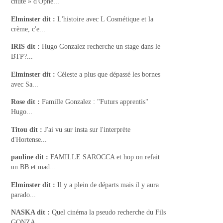
chute » d'Ophé...
Elminster
dit :
L'histoire avec L Cosmétique et la
crème, c'e...
IRIS
dit :
Hugo Gonzalez recherche un stage dans le
BTP?...
Elminster
dit :
Céleste a plus que dépassé les bornes
avec Sa...
Rose
dit :
Famille Gonzalez : "Futurs apprentis"
Hugo...
Titou
dit :
J'ai vu sur insta sur l'interprète
d'Hortense...
pauline
dit :
FAMILLE SAROCCA et hop on refait
un BB et mad...
Elminster
dit :
Il y a plein de départs mais il y aura
parado...
NASKA
dit :
Quel cinéma la pseudo recherche du Fils
GONZA...