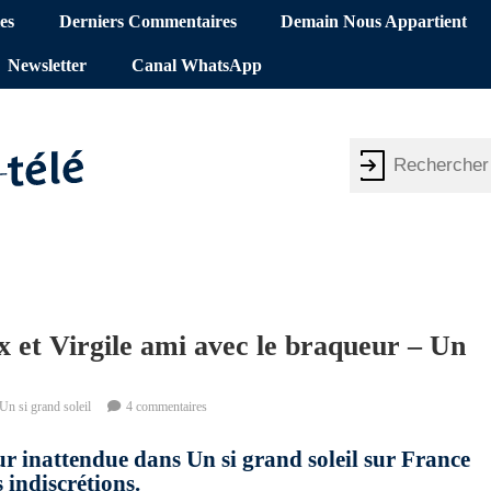
es
Derniers Commentaires
Demain Nous Appartient
Newsletter
Canal WhatsApp
 et Virgile ami avec le braqueur – Un
Un si grand soleil
4 commentaires
ur inattendue dans Un si grand soleil sur France
 indiscrétions.