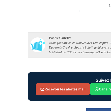
4
Isabelle Corteilles
Titou, fondatrice de Nouveautés Télé depuis 20
Dawson's Creek et Sous le Soleil, je décrypte
le Mistral de PBLV et les Sauvages d'Un Si Gr
Suivez 
Recevoir les alertes mail
Canal 