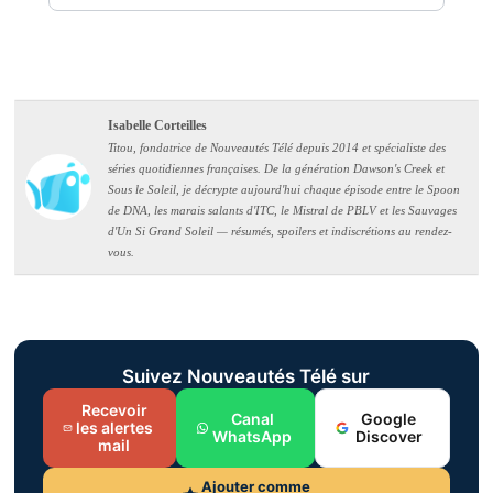
Isabelle Corteilles
Titou, fondatrice de Nouveautés Télé depuis 2014 et spécialiste des
séries quotidiennes françaises. De la génération Dawson's Creek et
Sous le Soleil, je décrypte aujourd'hui chaque épisode entre le Spoon
de DNA, les marais salants d'ITC, le Mistral de PBLV et les Sauvages
d'Un Si Grand Soleil — résumés, spoilers et indiscrétions au rendez-
vous.
Suivez Nouveautés Télé sur
Recevoir
Canal
Google
les alertes
WhatsApp
Discover
mail
Ajouter comme