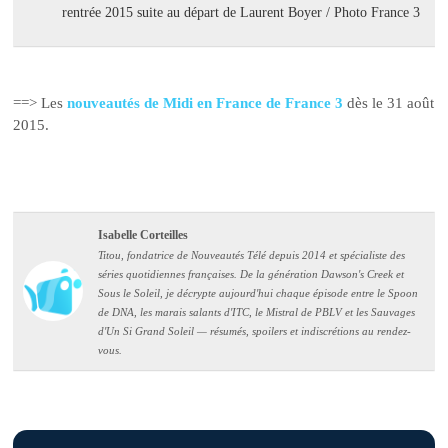
rentrée 2015 suite au départ de Laurent Boyer / Photo France 3
==> Les
nouveautés de Midi en France de France 3
dès le 31 août
2015.
Isabelle Corteilles
Titou, fondatrice de Nouveautés Télé depuis 2014 et spécialiste des
séries quotidiennes françaises. De la génération Dawson's Creek et
Sous le Soleil, je décrypte aujourd'hui chaque épisode entre le Spoon
de DNA, les marais salants d'ITC, le Mistral de PBLV et les Sauvages
d'Un Si Grand Soleil — résumés, spoilers et indiscrétions au rendez-
vous.