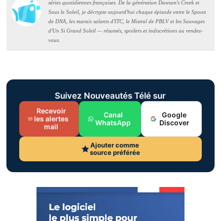
séries quotidiennes françaises. De la génération Dawson's Creek et
Sous le Soleil, je décrypte aujourd'hui chaque épisode entre le Spoon
de DNA, les marais salants d'ITC, le Mistral de PBLV et les Sauvages
d'Un Si Grand Soleil — résumés, spoilers et indiscrétions au rendez-
vous.
Suivez Nouveautés Télé sur
Recevoir
Canal
Google
les alertes
WhatsApp
Discover
mail
Ajouter comme
source préférée