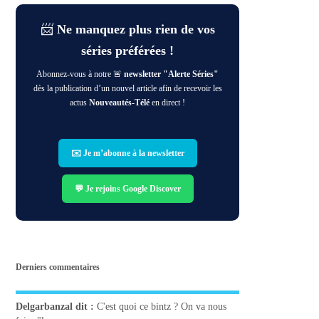
📨
Ne manquez plus rien de vos
séries préférées !
Abonnez-vous à notre 🚨
newsletter "Alerte Séries"
dès la publication d’un nouvel article afin de recevoir les
actus
Nouveautés-Télé
en direct !
✉️ Je m’abonne à la newsletter
💬 Je rejoins Google Discover
Derniers commentaires
Delgarbanzal
dit :
C'est quoi ce bintz ? On va nous