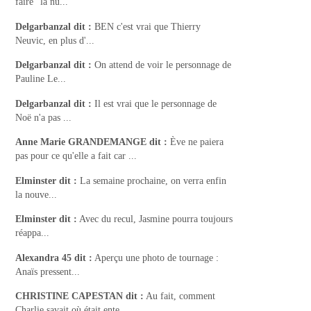
faire "la nu...
Delgarbanzal
dit :
BEN c'est vrai que Thierry
Neuvic, en plus d'...
Delgarbanzal
dit :
On attend de voir le personnage de
Pauline Le...
Delgarbanzal
dit :
Il est vrai que le personnage de
Noë n'a pas ...
Anne Marie GRANDEMANGE
dit :
Ève ne paiera
pas pour ce qu'elle a fait car ...
Elminster
dit :
La semaine prochaine, on verra enfin
la nouve...
Elminster
dit :
Avec du recul, Jasmine pourra toujours
réappa...
Alexandra 45
dit :
Aperçu une photo de tournage :
Anaïs pressent...
CHRISTINE CAPESTAN
dit :
Au fait, comment
Charlie savait où était ente...