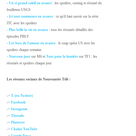
-
Un si grand soleil en avance
: les spoilers, casting et résumé du
feuilleton USGS
-
Ici tout commence en avance
: ce qu'il faut savoir sur la série
ITC avec les spoilers
-
Plus belle la vie en avance
: tous les résumés détaillés des
épisodes PBLV
-
Les feux de l'amour en avance
: le soap opéra US avec les
spoilers chaque semaine.
-
Nouveau jour
sur M6 et
Tout pour la lumière
sur TF1 : les
résumés et spoilers chaque jour
Les réseaux sociaux de Nouveautés Télé :
->
X (ex-Twitter)
->
Facebook
->
Instagram
->
Threads
->
Pinterest
->
Chaîne YouTube
->
Google News