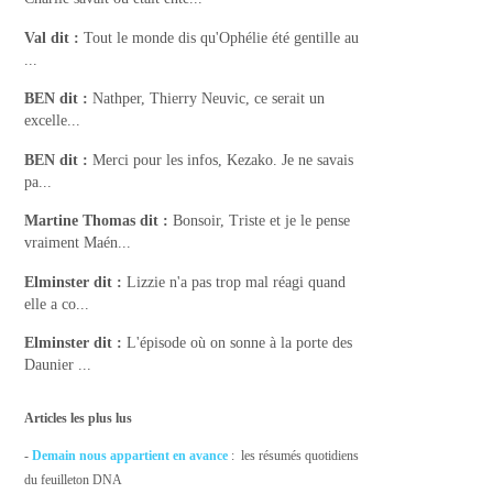
Val
dit :
Tout le monde dis qu'Ophélie été gentille au
...
BEN
dit :
Nathper, Thierry Neuvic, ce serait un
excelle...
BEN
dit :
Merci pour les infos, Kezako. Je ne savais
pa...
Martine Thomas
dit :
Bonsoir, Triste et je le pense
vraiment Maén...
Elminster
dit :
Lizzie n'a pas trop mal réagi quand
elle a co...
Elminster
dit :
L'épisode où on sonne à la porte des
Daunier ...
Articles les plus lus
-
Demain nous appartient en avance
: les résumés quotidiens
du feuilleton DNA