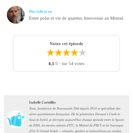
Plus belle la vie
Entre polar et vie de quartier, bienvenue au Mistral.
Notez cet épisode
★
★
★
★
★
4,1
/5
· sur 54 votes
Isabelle Corteilles
Titou, fondatrice de Nouveautés Télé depuis 2014 et spécialiste des
séries quotidiennes françaises. De la génération Dawson's Creek et
Sous le Soleil, je décrypte aujourd'hui chaque épisode entre le Spoon
de DNA, les marais salants d'ITC, le Mistral de PBLV et les Sauvages
d'Un Si Grand Soleil — résumés, spoilers et indiscrétions au rendez-