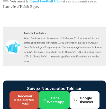
==> Voir aussi le
Canal Football Club
et ses nouveautés avec
l’arrivée d’Habib Beye.
Isabelle Corteilles
Titou, fondatrice de Nouveautés Télé depuis 2014 et spécialiste des
séries quotidiennes françaises. De la génération Dawson's Creek et
Sous le Soleil, je décrypte aujourd'hui chaque épisode entre le Spoon
de DNA, les marais salants d'ITC, le Mistral de PBLV et les Sauvages
d'Un Si Grand Soleil — résumés, spoilers et indiscrétions au rendez-
vous.
Suivez Nouveautés Télé sur
Recevoir
Canal
Google
les alertes
WhatsApp
Discover
mail