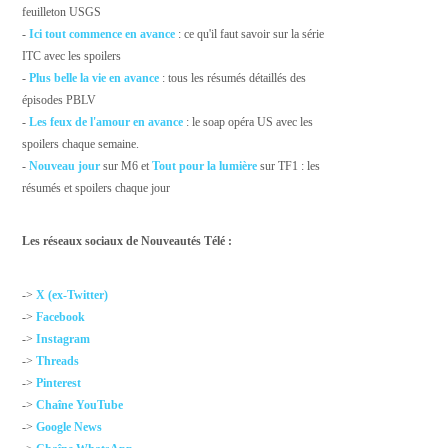
feuilleton USGS
-
Ici tout commence en avance
: ce qu'il faut savoir sur la série
ITC avec les spoilers
-
Plus belle la vie en avance
: tous les résumés détaillés des
épisodes PBLV
-
Les feux de l'amour en avance
: le soap opéra US avec les
spoilers chaque semaine.
-
Nouveau jour
sur M6 et
Tout pour la lumière
sur TF1 : les
résumés et spoilers chaque jour
Les réseaux sociaux de Nouveautés Télé :
->
X (ex-Twitter)
->
Facebook
->
Instagram
->
Threads
->
Pinterest
->
Chaîne YouTube
->
Google News