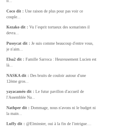
il...
Coco
dit :
Une raison de plus pour pas voir ce
couple...
Kezako
dit :
Vu l’esprit tortueux des scenaristes il
devra...
Pussycat
dit :
Je suis comme beaucoup d'entre vous,
je n'aim...
Elsa2
dit :
Famille Sarroca : Heureusement Lucien est
là...
NASKA
dit :
Des bruits de couloir autour d'une
12ème gros...
yayacaméo
dit :
Le futur pavillon d'accueil de
l'Assemblée Na...
Nathper
dit :
Dommage, nous n'avons ni le budget ni
la main...
Luffy
dit :
@Elminster, oui à la fin de l'intrigue....