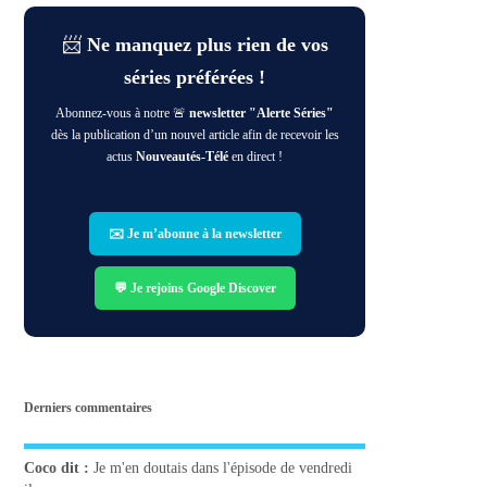
📨
Ne manquez plus rien de vos
séries préférées !
Abonnez-vous à notre 🚨
newsletter "Alerte Séries"
dès la publication d’un nouvel article afin de recevoir les
actus
Nouveautés-Télé
en direct !
✉️ Je m’abonne à la newsletter
💬 Je rejoins Google Discover
Derniers commentaires
Coco
dit :
Je m'en doutais dans l'épisode de vendredi