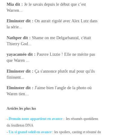
Mia
dit :
Je le savais depuis le début que c’est
Warren...
Elminster
dit :
On aurait rigolé avec Alex Lutz dans
la série...
Nathper
dit :
Shame on me Delgarbanzal, c'était
Thierry God...
yayacaméo
dit :
Pauvre Lizzie ! Elle ne mérite pas
que Waren ...
Elminster
dit :
Ça s'annonce plutôt mal pour qu'ils
finissent...
Elminster
dit :
J'aime bien l'angle de la photo où
Waren tien...
Articles les plus lus
-
Demain nous appartient en avance
: les résumés quotidiens
du feuilleton DNA
-
Un si grand soleil en avance
: les spoilers, casting et résumé du