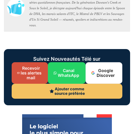
séries quotidiennes françaises. De la génération Dawson's Creek et
Sous le Soleil, je décrypte aujourd'hui chaque épisode entre le Spoon
de DNA, les marais salants d'ITC, le Mistral de PBLV et les Sauvages
d'Un Si Grand Soleil — résumés, spoilers et indiscrétions au rendez-
vous.
Suivez Nouveautés Télé sur
Recevoir
Canal
Google
les alertes
WhatsApp
Discover
mail
Ajouter comme
source préférée