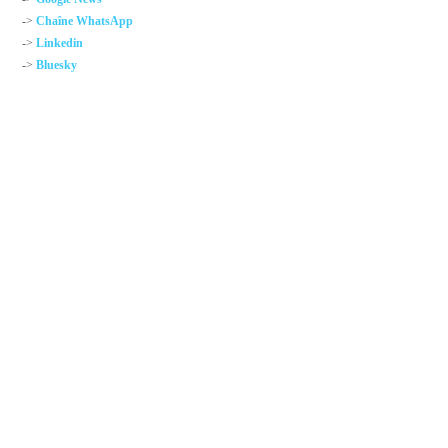
->
Chaîne WhatsApp
->
Linkedin
->
Bluesky