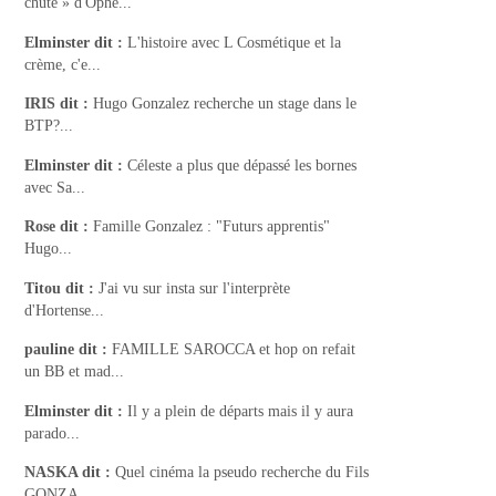
chute » d'Ophé...
Elminster
dit :
L'histoire avec L Cosmétique et la
crème, c'e...
IRIS
dit :
Hugo Gonzalez recherche un stage dans le
BTP?...
Elminster
dit :
Céleste a plus que dépassé les bornes
avec Sa...
Rose
dit :
Famille Gonzalez : "Futurs apprentis"
Hugo...
Titou
dit :
J'ai vu sur insta sur l'interprète
d'Hortense...
pauline
dit :
FAMILLE SAROCCA et hop on refait
un BB et mad...
Elminster
dit :
Il y a plein de départs mais il y aura
parado...
NASKA
dit :
Quel cinéma la pseudo recherche du Fils
GONZA...