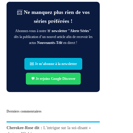
📨
Ne manquez plus rien de vos
séries préférées !
Abonnez-vous à notre 🚨
newsletter "Alerte Séries"
dès la publication d’un nouvel article afin de recevoir les
actus
Nouveautés-Télé
en direct !
✉️ Je m’abonne à la newsletter
💬 Je rejoins Google Discover
Derniers commentaires
Cherokee-Rose
dit :
L'intrigue sur la soi-disant «