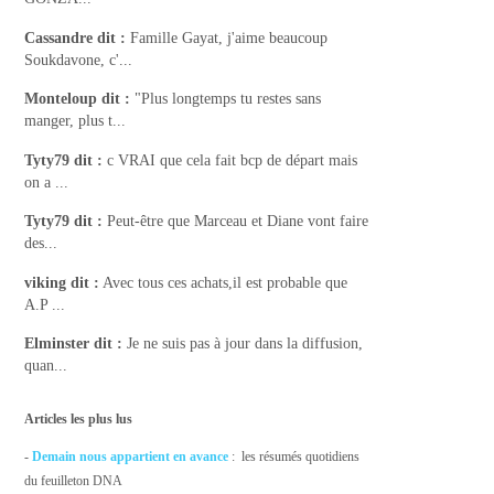
Cassandre
dit :
Famille Gayat, j'aime beaucoup
Soukdavone, c'...
Monteloup
dit :
"Plus longtemps tu restes sans
manger, plus t...
Tyty79
dit :
c VRAI que cela fait bcp de départ mais
on a ...
Tyty79
dit :
Peut-être que Marceau et Diane vont faire
des...
viking
dit :
Avec tous ces achats,il est probable que
A.P ...
Elminster
dit :
Je ne suis pas à jour dans la diffusion,
quan...
Articles les plus lus
-
Demain nous appartient en avance
: les résumés quotidiens
du feuilleton DNA