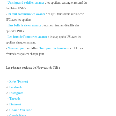
-
Un si grand soleil en avance
: les spoilers, casting et résumé du
feuilleton USGS
-
Ici tout commence en avance
: ce qu'il faut savoir sur la série
ITC avec les spoilers
-
Plus belle la vie en avance
: tous les résumés détaillés des
épisodes PBLV
-
Les feux de l'amour en avance
: le soap opéra US avec les
spoilers chaque semaine.
-
Nouveau jour
sur M6 et
Tout pour la lumière
sur TF1 : les
résumés et spoilers chaque jour
Les réseaux sociaux de Nouveautés Télé :
->
X (ex-Twitter)
->
Facebook
->
Instagram
->
Threads
->
Pinterest
->
Chaîne YouTube
->
Google News