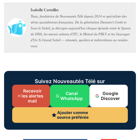
Isabelle Corteilles
Titou, fondatrice de Nouveautés Télé depuis 2014 et spécialiste des
séries quotidiennes françaises. De la génération Dawson's Creek et
Sous le Soleil, je décrypte aujourd'hui chaque épisode entre le Spoon
de DNA, les marais salants d'ITC, le Mistral de PBLV et les Sauvages
d'Un Si Grand Soleil — résumés, spoilers et indiscrétions au rendez-
vous.
Suivez Nouveautés Télé sur
Recevoir
Canal
Google
les alertes
WhatsApp
Discover
mail
Ajouter comme
source préférée