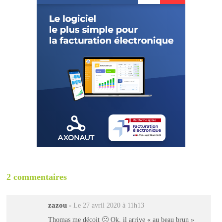
2 commentaires
zazou
-
Le 27 avril 2020 à 11h13
Thomas me déçoit 🙁 Ok, il arrive « au beau brun »