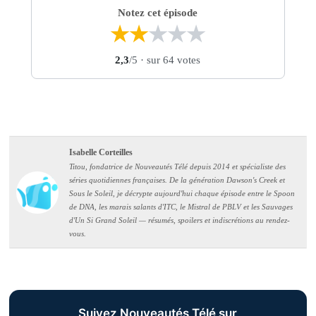
Notez cet épisode
★
★
★
★
★
2,3
/5
· sur 64 votes
Isabelle Corteilles
Titou, fondatrice de Nouveautés Télé depuis 2014 et spécialiste des
séries quotidiennes françaises. De la génération Dawson's Creek et
Sous le Soleil, je décrypte aujourd'hui chaque épisode entre le Spoon
de DNA, les marais salants d'ITC, le Mistral de PBLV et les Sauvages
d'Un Si Grand Soleil — résumés, spoilers et indiscrétions au rendez-
vous.
Suivez Nouveautés Télé sur