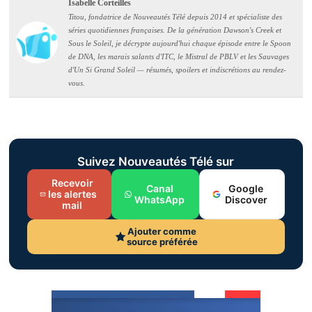
Isabelle Corteilles
Titou, fondatrice de Nouveautés Télé depuis 2014 et spécialiste des
séries quotidiennes françaises. De la génération Dawson's Creek et
Sous le Soleil, je décrypte aujourd'hui chaque épisode entre le Spoon
de DNA, les marais salants d'ITC, le Mistral de PBLV et les Sauvages
d'Un Si Grand Soleil — résumés, spoilers et indiscrétions au rendez-
vous.
Suivez Nouveautés Télé sur
Recevoir
Canal
Google
les alertes
WhatsApp
Discover
mail
Ajouter comme
source préférée