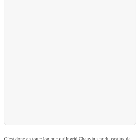
C’est donc en toute logique qu’Ingrid Chauvin star du casting de