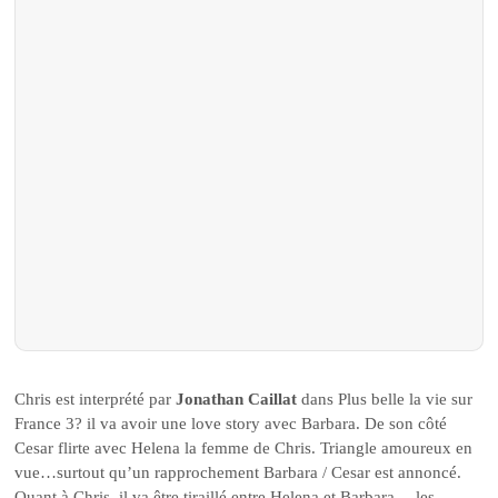
Chris est interprété par
Jonathan Caillat
dans Plus belle la vie sur
France 3? il va avoir une love story avec Barbara. De son côté
Cesar flirte avec Helena la femme de Chris. Triangle amoureux en
vue…surtout qu’un rapprochement Barbara / Cesar est annoncé.
Quant à Chris, il va être tiraillé entre Helena et Barbara… les