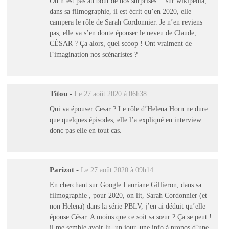
On n’est pas au bout de nos surprises… sur wikipedia,
dans sa filmographie, il est écrit qu’en 2020, elle
campera le rôle de Sarah Cordonnier. Je n’en reviens
pas, elle va s’en doute épouser le neveu de Claude,
CÉSAR ? Ça alors, quel scoop ! Ont vraiment de
l’imagination nos scénaristes ?
Titou
-
Le 27 août 2020 à 06h38
Qui va épouser Cesar ? Le rôle d’Helena Horn ne dure
que quelques épisodes, elle l’a expliqué en interview
donc pas elle en tout cas.
Parizot
-
Le 27 août 2020 à 09h14
En cherchant sur Google Lauriane Gillieron, dans sa
filmographie , pour 2020, on lit, Sarah Cordonnier (et
non Helena) dans la série PBLV, j’en ai déduit qu’elle
épouse César. A moins que ce soit sa sœur ? Ça se peut !
il me semble avoir lu, un jour, une info à propos d’une