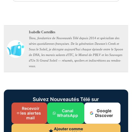
Isabelle Corteilles
Titou, fondatrice de Nouveautés Télé depuis 2014 et spécialiste des
séries quotidiennes françaises. De la génération Dawson's Creek et
Sous le Soleil, je décrypte aujourd'hui chaque épisode entre le Spoon
de DNA, les marais salants d'ITC, le Mistral de PBLV et les Sauvages
d'Un Si Grand Soleil — résumés, spoilers et indiscrétions au rendez-
vous.
Suivez Nouveautés Télé sur
Recevoir
Canal
Google
les alertes
WhatsApp
Discover
mail
Ajouter comme