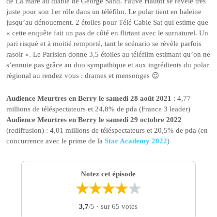
de La mare au diable de George Sand. Fauve Hautot se révèle très
juste pour son 1er rôle dans un téléfilm. Le polar tient en haleine
jusqu’au dénouement. 2 étoiles pour Télé Cable Sat qui estime que
« cette enquête fait un pas de côté en flirtant avec le surnaturel. Un
pari risqué et à moitié remporté, tant le scénario se révèle parfois
rasoir ». Le Parisien donne 3,5 étoiles au téléfilm estimant qu’on ne
s’ennuie pas grâce au duo sympathique et aux ingrédients du polar
régional au rendez vous : drames et mensonges 😉
Audience Meurtres en Berry le samedi 28 août 2021
: 4,77
millions de téléspectateurs et 24,8% de pda (France 3 leader)
Audience Meurtres en Berry le samedi 29 octobre 2022
(rediffusion) : 4,01 millions de téléspectateurs et 20,5% de pda (en
concurrence avec le prime de la
Star Academy 2022
)
Notez cet épisode
★
★
★
★
★
3,7
/5
· sur 65 votes