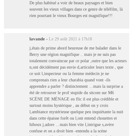
De plus habitué a voir de beaux paysages et bien
souvent les vieux villages dans ce genre de téléfilm, là
rien pourtant le vieux Bourges est magnifique!!!
lavande
-
Le 29 août 2021 à 17h18
j,étais de prime abord heureuse de me balader dans le
Berry une région magnifique .. mais je ne suis pas
totalement convaincue par ce polar ,outre que les acteurs
n,ont décidément pas envie d,articuler leurs texte , que
ce soit l,inspecteur ou la femme médecin je ne
comprenais rien a leur charabia quand vont -ils
apprendre a parler ? distinctement …mais la surprise a
été de retrouver le prof stupide du sitcom sur M6
SCÉNE DE MÉNAGE en flic il est plus crédible et
surtout moins hystérique , au début on y crois
l,ambiance mystérieuse quelque peu inquiètante la nuit
dans cette épaisse forêt ou l,ont entend chouettes et
hiboux j,adore …mais bien vite l,intrigue s,avère
confuse et on a droit bien -entendu a la scène