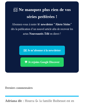
📨
Ne manquez plus rien de vos
séries préférées !
Abonnez-vous à notre 🚨
newsletter "Alerte Séries"
dès la publication d’un nouvel article afin de recevoir les
actus
Nouveautés-Télé
en direct !
✉️ Je m’abonne à la newsletter
💬 Je rejoins Google Discover
Derniers commentaires
Adriana
dit :
Hourra 🥳 la famille Boibessot est en