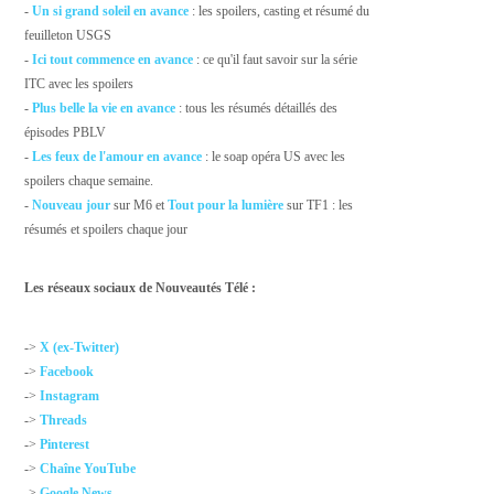
-
Un si grand soleil en avance
: les spoilers, casting et résumé du
feuilleton USGS
-
Ici tout commence en avance
: ce qu'il faut savoir sur la série
ITC avec les spoilers
-
Plus belle la vie en avance
: tous les résumés détaillés des
épisodes PBLV
-
Les feux de l'amour en avance
: le soap opéra US avec les
spoilers chaque semaine.
-
Nouveau jour
sur M6 et
Tout pour la lumière
sur TF1 : les
résumés et spoilers chaque jour
Les réseaux sociaux de Nouveautés Télé :
->
X (ex-Twitter)
->
Facebook
->
Instagram
->
Threads
->
Pinterest
->
Chaîne YouTube
->
Google News