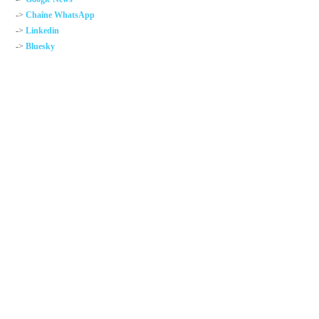
->
Chaîne WhatsApp
->
Linkedin
->
Bluesky