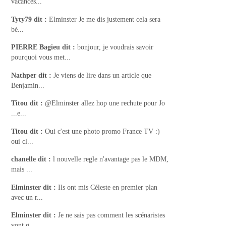
vacances...
Tyty79
dit :
Elminster Je me dis justement cela sera
bé...
PIERRE Bagieu
dit :
bonjour, je voudrais savoir
pourquoi vous met...
Nathper
dit :
Je viens de lire dans un article que
Benjamin...
Titou
dit :
@Elminster allez hop une rechute pour Jo
...e...
Titou
dit :
Oui c'est une photo promo France TV :)
oui cl...
chanelle
dit :
l nouvelle regle n'avantage pas le MDM,
mais ...
Elminster
dit :
Ils ont mis Céleste en premier plan
avec un r...
Elminster
dit :
Je ne sais pas comment les scénaristes
vont g...