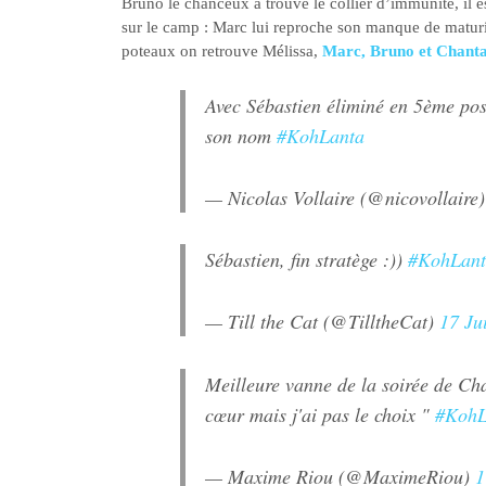
Bruno le chanceux a trouvé le collier d’immunité, il es
sur le camp : Marc lui reproche son manque de maturit
poteaux on retrouve Mélissa,
Marc, Bruno et Chantal
Avec Sébastien éliminé en 5ème posi
son nom
#KohLanta
— Nicolas Vollaire (@nicovollaire
Sébastien, fin stratège :))
#KohLant
— Till the Cat (@TilltheCat)
17 Ju
Meilleure vanne de la soirée de Chan
cœur mais j'ai pas le choix "
#KohL
— Maxime Riou (@MaximeRiou)
1