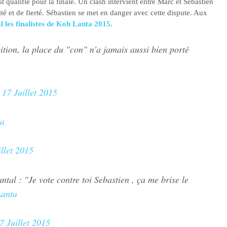
t qualifié pour la finale. Un clash intervient entre Marc et Sébastien
é et de fierté. Sébastien se met en danger avec cette dispute. Aux
 les finalistes de Koh Lanta 2015
.
tion, la place du "con" n'a jamais aussi bien porté
)
17 Juillet 2015
a
illet 2015
tal : "Je vote contre toi Sebastien , ça me brise le
anta
7 Juillet 2015