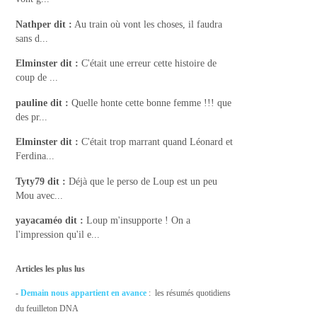
Nathper
dit :
Au train où vont les choses, il faudra
sans d...
Elminster
dit :
C'était une erreur cette histoire de
coup de ...
pauline
dit :
Quelle honte cette bonne femme !!! que
des pr...
Elminster
dit :
C'était trop marrant quand Léonard et
Ferdina...
Tyty79
dit :
Déjà que le perso de Loup est un peu
Mou avec...
yayacaméo
dit :
Loup m'insupporte ! On a
l'impression qu'il e...
Articles les plus lus
-
Demain nous appartient en avance
: les résumés quotidiens
du feuilleton DNA