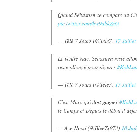
Quand Sébastien se compare au Ch
pic.twitter.com/bw9ahkZs6t
— Télé 7 Jours (@Tele7)
17 Juille
Le ventre vide, Sébastien reste allo
reste allongé pour digérer
#KohLan
— Télé 7 Jours (@Tele7)
17 Juille
C'est Marc qui doit gagner
#KohLa
le Camps et Depuis le début il défe
— Ace Hood (@BleeZy973)
18 Juil