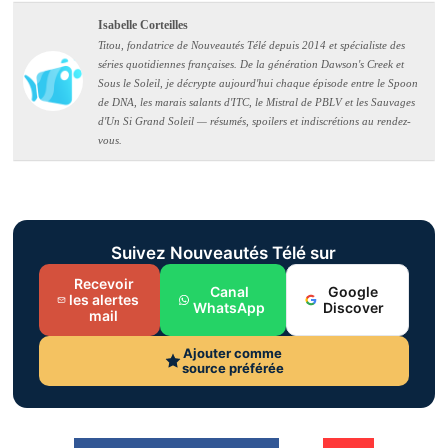
Isabelle Corteilles
Titou, fondatrice de Nouveautés Télé depuis 2014 et spécialiste des
séries quotidiennes françaises. De la génération Dawson's Creek et
Sous le Soleil, je décrypte aujourd'hui chaque épisode entre le Spoon
de DNA, les marais salants d'ITC, le Mistral de PBLV et les Sauvages
d'Un Si Grand Soleil — résumés, spoilers et indiscrétions au rendez-
vous.
Suivez Nouveautés Télé sur
Recevoir
Canal
Google
les alertes
WhatsApp
Discover
mail
Ajouter comme
source préférée