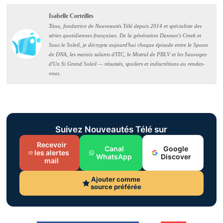
Isabelle Corteilles
Titou, fondatrice de Nouveautés Télé depuis 2014 et spécialiste des
séries quotidiennes françaises. De la génération Dawson's Creek et
Sous le Soleil, je décrypte aujourd'hui chaque épisode entre le Spoon
de DNA, les marais salants d'ITC, le Mistral de PBLV et les Sauvages
d'Un Si Grand Soleil — résumés, spoilers et indiscrétions au rendez-
vous.
Suivez Nouveautés Télé sur
Recevoir
Canal
Google
les alertes
WhatsApp
Discover
mail
Ajouter comme
source préférée