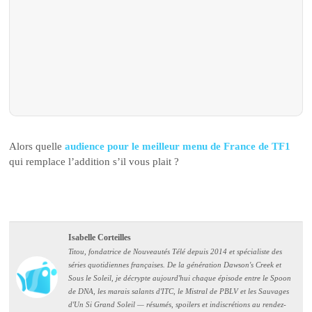
Alors quelle
audience pour le meilleur menu de France de TF1
qui remplace l’addition s’il vous plait ?
Isabelle Corteilles
Titou, fondatrice de Nouveautés Télé depuis 2014 et spécialiste des
séries quotidiennes françaises. De la génération Dawson's Creek et
Sous le Soleil, je décrypte aujourd'hui chaque épisode entre le Spoon
de DNA, les marais salants d'ITC, le Mistral de PBLV et les Sauvages
d'Un Si Grand Soleil — résumés, spoilers et indiscrétions au rendez-