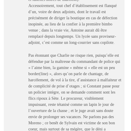
Accessoirement, tout chef d’établissement est flanqué
d’un, voire de deux adjoints, dont le travail est
précisément de diriger la boutique en cas de défection
inopinée, au lieu de la confier à la première bimbo
venue ; dans la vraie vie, Antoine aurait dû être
remplacé depuis longtemps. Un lycée sans proviseur-
adjoint, c’est comme un long-courrier sans copilote.
Pas étonnant que Charlie ne risque rien, puisqu’elle est
défendue par la maîtresse du commandant de police qui
« l’aime bien, la gamine » même si « elle est un peu
border(line) », alors qu’on parle de chantage, de
harcèlement, de vol à la tire, d’assistance à malfaiteur et
de complicité de prise d’otages ; si Constant passe pour
un policier intègre, on se demande comment sont les
flics ripoux à Sète. Le procureur, visiblement
impuissant, reste tétanisé comme un lapin le jour de
l’ouverture de la chasse ; et le juge avait sans doute
envie de prolonger ses vacances. Ne parlons pas des
Moreno ; ce benêt de Sylvain est victime de son bon
coeur, mais surtout de sa mégère, que le déni a