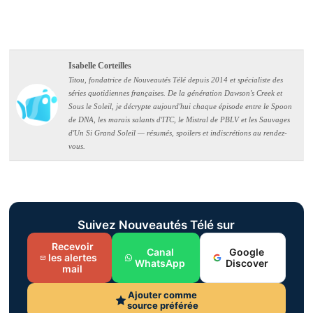
Isabelle Corteilles
Titou, fondatrice de Nouveautés Télé depuis 2014 et spécialiste des
séries quotidiennes françaises. De la génération Dawson's Creek et
Sous le Soleil, je décrypte aujourd'hui chaque épisode entre le Spoon
de DNA, les marais salants d'ITC, le Mistral de PBLV et les Sauvages
d'Un Si Grand Soleil — résumés, spoilers et indiscrétions au rendez-
vous.
Suivez Nouveautés Télé sur
Recevoir
Canal
Google
les alertes
WhatsApp
Discover
mail
Ajouter comme
source préférée