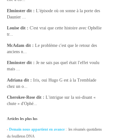
Elminster
dit :
L'épisode où on sonne à la porte des
Daunier ...
Louise
dit :
C'est vrai que cette histoire avec Ophélie
tr...
McAdam
dit :
Le problème c'est que le retour des
anciens n...
Elminster
dit :
Je ne sais pas quel était l'effet voulu
mais ...
Adriana
dit :
Iris, oui Hugo G est à la Tremblade
chez un o...
Cherokee-Rose
dit :
L'intrigue sur la soi-disant «
chute » d'Ophé...
Articles les plus lus
-
Demain nous appartient en avance
: les résumés quotidiens
du feuilleton DNA