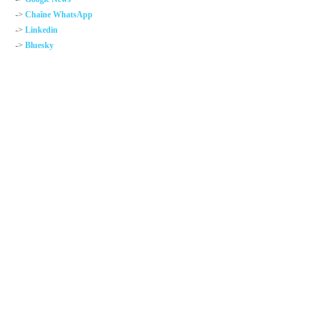
->
Chaîne WhatsApp
->
Linkedin
->
Bluesky