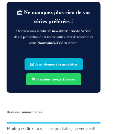
📨
Ne manquez plus rien de vos
séries préférées !
Abonnez-vous à notre 🚨
newsletter "Alerte Séries"
dès la publication d’un nouvel article afin de recevoir les
actus
Nouveautés-Télé
en direct !
✉️ Je m’abonne à la newsletter
💬 Je rejoins Google Discover
Derniers commentaires
Elminster
dit :
La semaine prochaine, on verra enfin