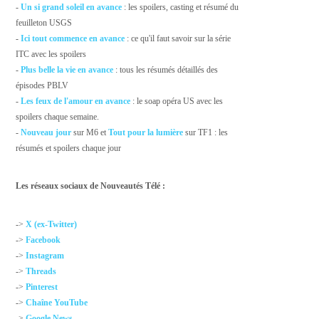
-
Un si grand soleil en avance
: les spoilers, casting et résumé du
feuilleton USGS
-
Ici tout commence en avance
: ce qu'il faut savoir sur la série
ITC avec les spoilers
-
Plus belle la vie en avance
: tous les résumés détaillés des
épisodes PBLV
-
Les feux de l'amour en avance
: le soap opéra US avec les
spoilers chaque semaine.
-
Nouveau jour
sur M6 et
Tout pour la lumière
sur TF1 : les
résumés et spoilers chaque jour
Les réseaux sociaux de Nouveautés Télé :
->
X (ex-Twitter)
->
Facebook
->
Instagram
->
Threads
->
Pinterest
->
Chaîne YouTube
->
Google News