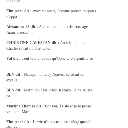
la nouve...
Elminster
dit :
Avec du recul, Jasmine pourra toujours
réappa...
Alexandra 45
dit :
Aperçu une photo de tournage :
Anaïs pressent...
CHRISTINE CAPESTAN
dit :
Au fait, comment
Charlie savait où était ente...
Val
dit :
Tout le monde dis qu'Ophélie été gentille au
...
BEN
dit :
Nathper, Thierry Neuvic, ce serait un
excelle...
BEN
dit :
Merci pour les infos, Kezako. Je ne savais
pa...
Martine Thomas
dit :
Bonsoir, Triste et je le pense
vraiment Maén...
Elminster
dit :
Lizzie n'a pas trop mal réagi quand
elle a co...