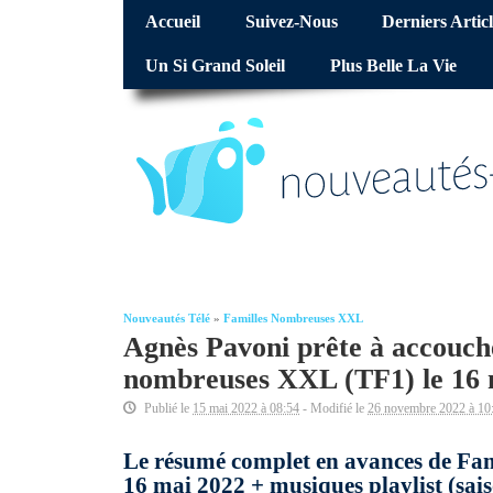
Accueil
Suivez-Nous
Derniers Articl
Un Si Grand Soleil
Plus Belle La Vie
Nouveautés Télé
»
Familles Nombreuses XXL
Agnès Pavoni prête à accoucher
nombreuses XXL (TF1) le 16 
Publié le
15 mai 2022 à 08:54
- Modifié le
26 novembre 2022 à 10
Le résumé complet en avances de Fam
16 mai 2022 + musiques playlist (sais