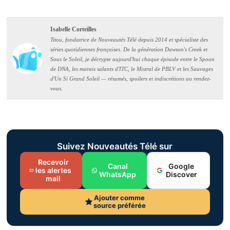
Isabelle Corteilles
Titou, fondatrice de Nouveautés Télé depuis 2014 et spécialiste des
séries quotidiennes françaises. De la génération Dawson's Creek et
Sous le Soleil, je décrypte aujourd'hui chaque épisode entre le Spoon
de DNA, les marais salants d'ITC, le Mistral de PBLV et les Sauvages
d'Un Si Grand Soleil — résumés, spoilers et indiscrétions au rendez-
vous.
Suivez Nouveautés Télé sur
Recevoir
Canal
Google
les alertes
WhatsApp
Discover
mail
Ajouter comme
source préférée