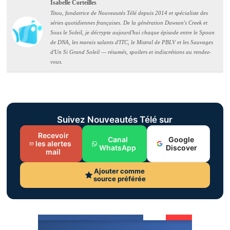
Isabelle Corteilles
Titou, fondatrice de Nouveautés Télé depuis 2014 et spécialiste des
séries quotidiennes françaises. De la génération Dawson's Creek et
Sous le Soleil, je décrypte aujourd'hui chaque épisode entre le Spoon
de DNA, les marais salants d'ITC, le Mistral de PBLV et les Sauvages
d'Un Si Grand Soleil — résumés, spoilers et indiscrétions au rendez-
vous.
Suivez Nouveautés Télé sur
Recevoir
Canal
Google
les alertes
WhatsApp
Discover
mail
Ajouter comme
source préférée