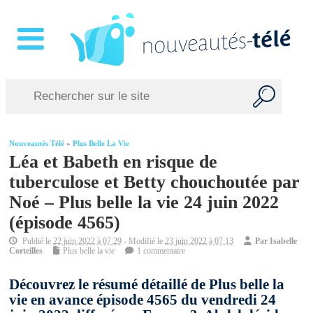
Nouveautés Télé
»
Plus Belle La Vie
Léa et Babeth en risque de
tuberculose et Betty chouchoutée par
Noé – Plus belle la vie 24 juin 2022
(épisode 4565)
Publié le
22 juin 2022 à 07:29
- Modifié le
23 juin 2022 à 07:13
Par
Isabelle
Corteilles
Plus belle la vie
1 commentaire
Découvrez le résumé détaillé de Plus belle la
vie en avance épisode 4565 du vendredi 24