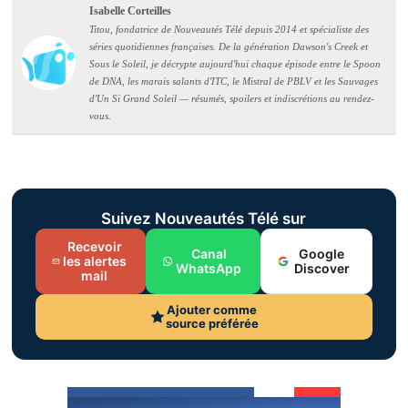
Isabelle Corteilles
Titou, fondatrice de Nouveautés Télé depuis 2014 et spécialiste des
séries quotidiennes françaises. De la génération Dawson's Creek et
Sous le Soleil, je décrypte aujourd'hui chaque épisode entre le Spoon
de DNA, les marais salants d'ITC, le Mistral de PBLV et les Sauvages
d'Un Si Grand Soleil — résumés, spoilers et indiscrétions au rendez-
vous.
Suivez Nouveautés Télé sur
Recevoir
Canal
Google
les alertes
WhatsApp
Discover
mail
Ajouter comme
source préférée