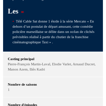
-
Les
Télé Cable Sat donne 1 étoile à la série Mercato « En
dehors d’un postulat de départ amusant, cette comédie
policière marseillaise se délite dans un océan de clichés
prévisibles réalisé à partir du chutier de la franchise
cinématographique Taxi » .
Casting principal
Pierre-François Martin-Laval, Elodie Varlet, Arnaud Ducret,
Manon Azem, Iliès Kadri
Nombre de saisons
1
Nombre d'épisodes