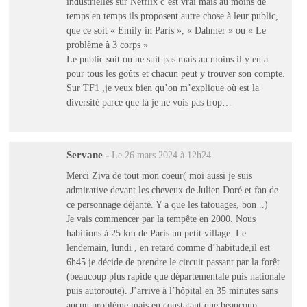
industrielles sur Netflix c’est vrai mais au moins de
temps en temps ils proposent autre chose à leur public,
que ce soit « Emily in Paris », « Dahmer » ou « Le
problème à 3 corps »
Le public suit ou ne suit pas mais au moins il y en a
pour tous les goûts et chacun peut y trouver son compte.
Sur TF1 ,je veux bien qu’on m’explique où est la
diversité parce que là je ne vois pas trop…
Servane
-
Le 26 mars 2024 à 12h24
Merci Ziva de tout mon coeur( moi aussi je suis
admirative devant les cheveux de Julien Doré et fan de
ce personnage déjanté. Y a que les tatouages, bon ..)
Je vais commencer par la tempête en 2000. Nous
habitions à 25 km de Paris un petit village. Le
lendemain, lundi , en retard comme d’habitude,il est
6h45 je décide de prendre le circuit passant par la forêt
(beaucoup plus rapide que départementale puis nationale
puis autoroute). J’arrive à l’hôpital en 35 minutes sans
aucun problème mais en constatant que beaucoup