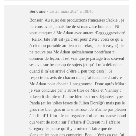
Servane
-
Le 25 mars 2024 à 19h45
Bonsoir. Au sujet des productions françaises :Jackie , je
ne vous avais jamais lue de si mauvaise humeur ! Ni
vous attaquer à Mc Adam avec autant d’agggggressivité
. Relax, tale Pitt est (ça c’est pour Ziva : voici ce qu’a
écrit mon portable au lieu « de relax, take it easy »). Je
ne trouve pas Mc Adam spécialement pontifiant ni
donneur de leçon, il est vrai que je partage très souvent
ses avis sur beaucoup de sujets (et qu’il m’a défendue
quand il m’est arrivé d’être 1 peu trop cash ). Je
respecte les avis de chacun mais j’ai tendance à suivre
Mc Adam pour choisir 1 programme .Donc après Mika :
je vais conclure par 1 autre titre de Mika et Vianney :
« keep it simple ». J’aime bien les trucs déjantées type
Panda (et les jolies fesses de Julien Doré😉) mais pas le
gros rire bien gras ni la sinistrose . Je n’aime pas pleurer
à la fin d’1 film . Je ne regarderai ni ce truc nauséabond
qui vient de sortir sur l’affaire d’Outreau ni l’affaire
Grégory. Je pense qu’il y a mieux à faire que de
s’engueuler pour des conneries. Bon , j’écris ça car j’ai