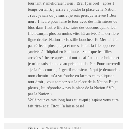
tournant s’amélioraient rien . Bref (pas bref : après 1
temps certain), j’arrive à joindre la place de la Nation
.Yes , je sais où je suis et je suis presque arrivée ! Ben
non : 1 heure pour faire le tour avec des infirmières de
bloc dans 1 autre file à se faire des coucous quand leur
file avançait plus ou moins vite. Et arrivée à la dernière
ligne droite :Nation -> Bastille bouchée. Et Mer…! J’ai
pas réfléchi plus que ça et me suis fait la file opposée
,arrivée à l’hôpital en 5 minutes. Sauf que les filles
arrivées 1 heure après moi ont « cafté » ma technique et
je m’en suis de nouveau pris plein la tête. Pour mercredi
: je la fais courte , 1 gentil monsieur -à qui je demandais
mon chemin- m’a vu fondre en larmes en expliquant
tout droit , vous tombez sur la place de la Nation.Et ,en
pleurs , lui répondre « pas la place de la Nation SVP ,
pas la Nation ».
Voilà pour ce très long hors sujet-qui j’espère vous aura
fait rire- et si Titou l’a laissé passé
ziva
-
Le 26 mars 2024 à 12h42