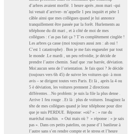
d’arbres avaient morflé. 1 heure après ,mon mari -qui
lui venait d’arriver- m’appelle 1 peu inquièt et pète 1
câble ainsi que mes collègues quand je lui annonce
tranquillement être passée par la forêt. Hurlements au
téléphone du dit mari , et à côté de moi de mes
collègues : t’as pas fait ça ? T’es complètement cinglée !
Les arbres ça casse (moi toujours aussi zen : ah oui !
C’est 1 catastrophe) . Bon je me fais engueuler par tout
le monde .Le mardi , un peu refroidie, je décide de
prendre l’autre chemin. Sauf que :rue barrée, déviation.
Moi:aucun sens de l’orientation. Je fais quoi ? Je décide
(toujours vers 6h 45) de suivre les voitures qui- à mon
avis – se dirigent toutes vers Paris. Et là , après la 4 ou
5 è déviation, les voitures prennent 2 directions
différentes…No problem: je suis la file la plus dense .
Arrive 1 feu rouge ..Et là : plus de voitures. Imaginez la
tête de mes collègues quand je leur téléphone pour dire
que je suis PERDUE. Réponse: »où? » : » rue du
maréchal machin. » Oui mais où ? » réponse : « je sais
pas ». Dans ces petits patelins, on passe d’1 banlieue à
l’autre sans s’en rendre compte et le stress et l’heure