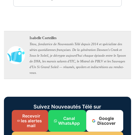
Isabelle Corteilles
Titou, fondatrice de Nouveautés Télé depuis 2014 et spécialiste des
séries quotidiennes françaises. De la génération Dawson's Creek et
Sous le Soleil, je décrypte aujourd'hui chaque épisode entre le Spoon
de DNA, les marais salants d'ITC, le Mistral de PBLV et les Sauvages
d'Un Si Grand Soleil — résumés, spoilers et indiscrétions au rendez-
vous.
Suivez Nouveautés Télé sur
Recevoir
Canal
Google
les alertes
WhatsApp
Discover
mail