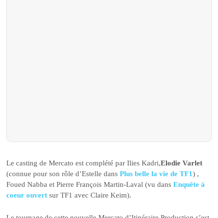
Le casting de Mercato est complété par Ilies Kadri,
Elodie Varlet
(connue pour son rôle d’Estelle dans
Plus belle la vie de TF1
) ,
Foued Nabba et Pierre François Martin-Laval (vu dans
Enquête à
coeur ouvert
sur TF1 avec Claire Keim).
Le tournage de cette nouvelle Mercato d’Itinéraire Production s’est