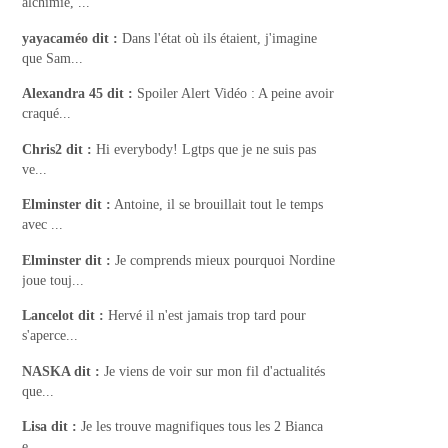
alchimie, ...
yayacaméo
dit :
Dans l'état où ils étaient, j'imagine
que Sam...
Alexandra 45
dit :
Spoiler Alert Vidéo : A peine avoir
craqué...
Chris2
dit :
Hi everybody! Lgtps que je ne suis pas
ve...
Elminster
dit :
Antoine, il se brouillait tout le temps
avec ...
Elminster
dit :
Je comprends mieux pourquoi Nordine
joue touj...
Lancelot
dit :
Hervé il n'est jamais trop tard pour
s'aperce...
NASKA
dit :
Je viens de voir sur mon fil d'actualités
que...
Lisa
dit :
Je les trouve magnifiques tous les 2 Bianca
e...