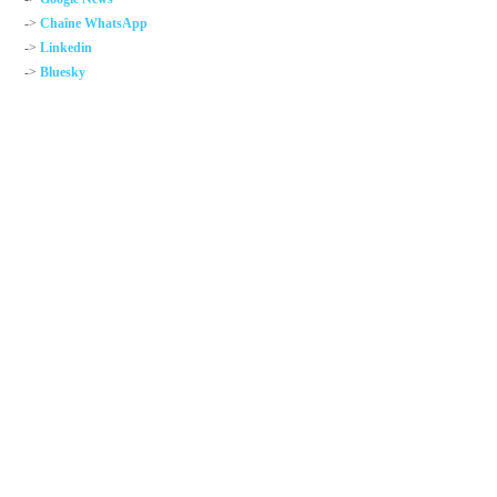
->
Chaîne WhatsApp
->
Linkedin
->
Bluesky