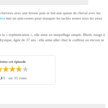
es cheveux avec une brosse puis se fait une queue de cheval avec les
ero
met un anti-cernes pour masquer les taches noires sous les yeux
s la « sophistication », elle aime un maquillage simple. Blush, rouge à
sique, âgée de 37 ans : elle aime aller chez le coiffeur ou encore se
Notez cet épisode
★
★
★
★
★
,3
/5
· sur 35 votes