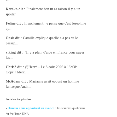
Kezako
dit :
Finalement ben tu as raison il y a un
spoiler...
Feline
dit :
Franchement, je pense que c'est Josephine
qui...
Oasis
dit :
Camille explique qu'elle n'a pas eu le
passep...
viking
dit :
"Il y a plein d'aide en France pour payer
les...
Chris2
dit :
@Hervé - Le 8 août 2026 à 13h08:
Oops!! Merci...
McAdam
dit :
Marianne avait épousé un homme
fantasque Andr...
Articles les plus lus
-
Demain nous appartient en avance
: les résumés quotidiens
du feuilleton DNA