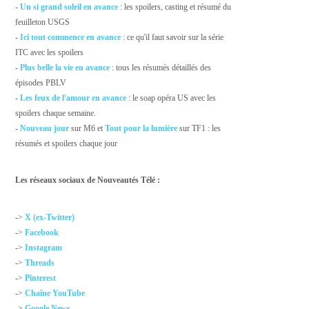
-
Un si grand soleil en avance
: les spoilers, casting et résumé du
feuilleton USGS
-
Ici tout commence en avance
: ce qu'il faut savoir sur la série
ITC avec les spoilers
-
Plus belle la vie en avance
: tous les résumés détaillés des
épisodes PBLV
-
Les feux de l'amour en avance
: le soap opéra US avec les
spoilers chaque semaine.
-
Nouveau jour
sur M6 et
Tout pour la lumière
sur TF1 : les
résumés et spoilers chaque jour
Les réseaux sociaux de Nouveautés Télé :
->
X (ex-Twitter)
->
Facebook
->
Instagram
->
Threads
->
Pinterest
->
Chaîne YouTube
->
Google News