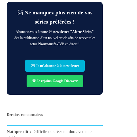
📨
Ne manquez plus rien de vos
séries préférées !
Abonnez-vous à notre 🚨
newsletter "Alerte Séries"
dès la publication d’un nouvel article afin de recevoir les
actus
Nouveautés-Télé
en direct !
✉️ Je m’abonne à la newsletter
💬 Je rejoins Google Discover
Derniers commentaires
Nathper
dit :
Difficile de créer un duo avec une